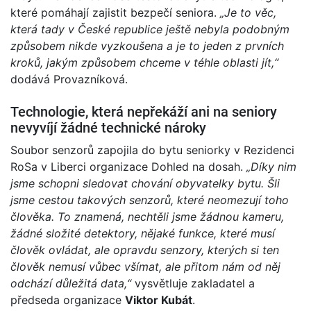
které pomáhají zajistit bezpečí seniora.
„Je to věc,
která tady v České republice ještě nebyla podobným
způsobem nikde vyzkoušena a je to jeden z prvních
kroků, jakým způsobem chceme v téhle oblasti jít,“
dodává Provazníková.
Technologie, která nepřekáží ani na seniory
nevyvíjí žádné technické nároky
Soubor senzorů zapojila do bytu seniorky v Rezidenci
RoSa v Liberci organizace Dohled na dosah.
„Díky nim
jsme schopni sledovat chování obyvatelky bytu. Šli
jsme cestou takových senzorů, které neomezují toho
člověka. To znamená, nechtěli jsme žádnou kameru,
žádné složité detektory, nějaké funkce, které musí
člověk ovládat, ale opravdu senzory, kterých si ten
člověk nemusí vůbec všímat, ale přitom nám od něj
odchází důležitá data,“
vysvětluje zakladatel a
předseda organizace
Viktor Kubát
.