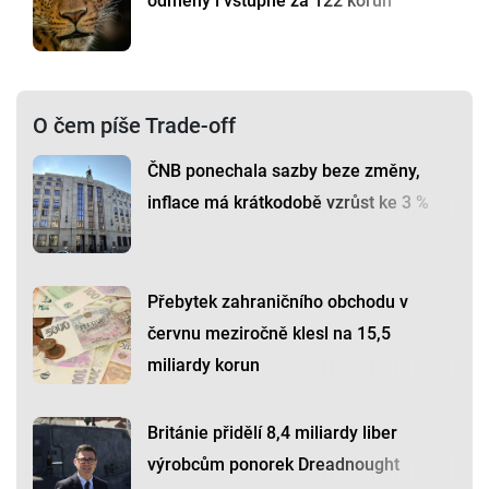
odměny i vstupné za 122 korun
O čem píše Trade-off
ČNB ponechala sazby beze změny,
inflace má krátkodobě vzrůst ke 3 %
Přebytek zahraničního obchodu v
červnu meziročně klesl na 15,5
miliardy korun
Británie přidělí 8,4 miliardy liber
výrobcům ponorek Dreadnought