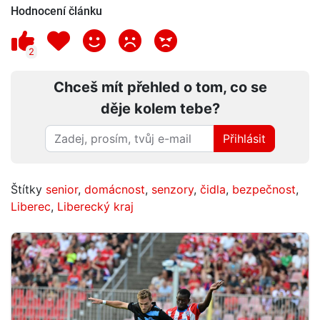
Hodnocení článku
2
Chceš mít přehled o tom, co se
děje kolem tebe?
Přihlásit
Štítky
senior
,
domácnost
,
senzory
,
čidla
,
bezpečnost
,
Liberec
,
Liberecký kraj