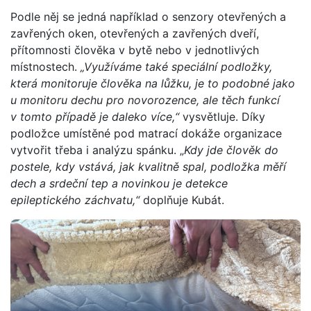
Podle něj se jedná například o senzory otevřených a
zavřených oken, otevřených a zavřených dveří,
přítomnosti člověka v bytě nebo v jednotlivých
místnostech.
„Využíváme také speciální podložky,
která monitoruje člověka na lůžku, je to podobné jako
u monitoru dechu pro novorozence, ale těch funkcí
v tomto případě je daleko více,“
vysvětluje. Díky
podložce umístěné pod matrací dokáže organizace
vytvořit třeba i analýzu spánku. „
Kdy jde člověk do
postele, kdy vstává, jak kvalitně spal, podložka měří
dech a srdeční tep a novinkou je detekce
epileptického záchvatu,“
doplňuje Kubát.