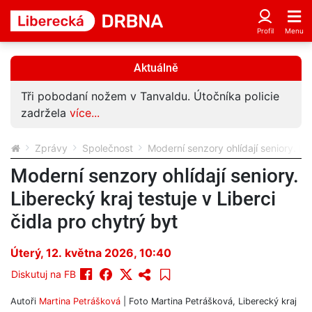
Aktuálně
Znáte muže z fotky? Mohl by vědět víc o vloupání
do auta Horské služby v Liberci
více...
Zprávy
Společnost
Moderní senzory ohlídají seniory. Lib
Moderní senzory ohlídají seniory.
Liberecký kraj testuje v Liberci
čidla pro chytrý byt
Úterý, 12. května 2026, 10:40
Diskutuj na FB
Autoři
Martina Petrášková
| Foto
Martina Petrášková, Liberecký kraj