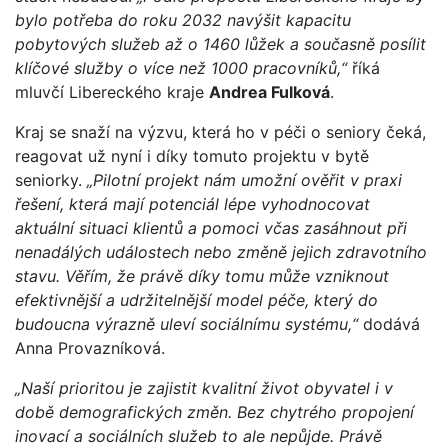
bylo potřeba do roku 2032 navýšit kapacitu
pobytových služeb až o 1460 lůžek a současně posílit
klíčové služby o více než 1000 pracovníků,“
říká
mluvčí Libereckého kraje
Andrea Fulková
.
Kraj se snaží na výzvu, která ho v péči o seniory čeká,
reagovat už nyní i díky tomuto projektu v bytě
seniorky.
„Pilotní projekt nám umožní ověřit v praxi
řešení, která mají potenciál lépe vyhodnocovat
aktuální situaci klientů a pomoci včas zasáhnout při
nenadálých událostech nebo změně jejich zdravotního
stavu. Věřím, že právě díky tomu může vzniknout
efektivnější a udržitelnější model péče, který do
budoucna výrazně uleví sociálnímu systému,“
dodává
Anna Provazníková.
„Naší prioritou je zajistit kvalitní život obyvatel i v
době demografických změn. Bez chytrého propojení
inovací a sociálních služeb to ale nepůjde. Právě