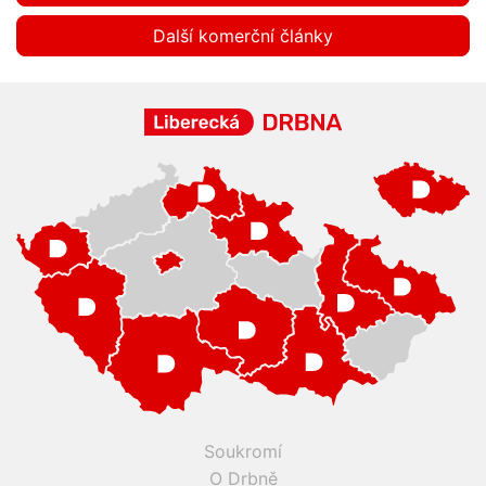
Další komerční články
Soukromí
O Drbně