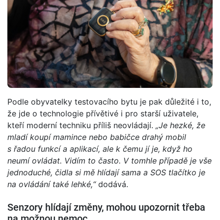
Podle obyvatelky testovacího bytu je pak důležité i to,
že jde o technologie přívětivé i pro starší uživatele,
kteří moderní techniku příliš neovládají.
„Je hezké, že
mladí koupí mamince nebo babičce drahý mobil
s řadou funkcí a aplikací, ale k čemu jí je, když ho
neumí ovládat. Vidím to často. V tomhle případě je vše
jednoduché, čidla si mě hlídají sama a SOS tlačítko je
na ovládání také lehké,“
dodává.
Senzory hlídají změny, mohou upozornit třeba
na možnou nemoc