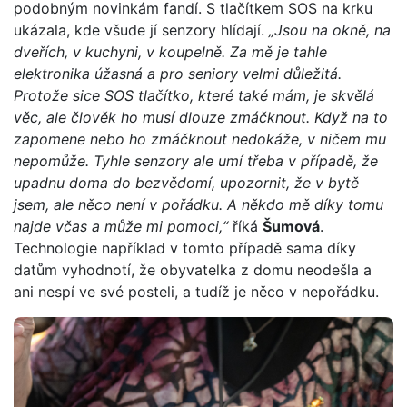
podobným novinkám fandí. S tlačítkem SOS na krku
ukázala, kde všude jí senzory hlídají.
„Jsou na okně, na
dveřích, v kuchyni, v koupelně. Za mě je tahle
elektronika úžasná a pro seniory velmi důležitá.
Protože sice SOS tlačítko, které také mám, je skvělá
věc, ale člověk ho musí dlouze zmáčknout. Když na to
zapomene nebo ho zmáčknout nedokáže, v ničem mu
nepomůže. Tyhle senzory ale umí třeba v případě, že
upadnu doma do bezvědomí, upozornit, že v bytě
jsem, ale něco není v pořádku. A někdo mě díky tomu
najde včas a může mi pomoci,“
říká
Šumová
.
Technologie například v tomto případě sama díky
datům vyhodnotí, že obyvatelka z domu neodešla a
ani nespí ve své posteli, a tudíž je něco v nepořádku.