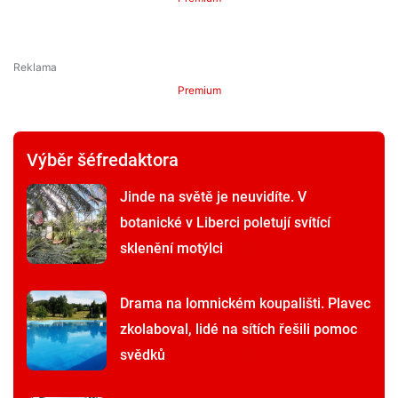
Premium
Výběr šéfredaktora
Jinde na světě je neuvidíte. V
botanické v Liberci poletují svítící
sklenění motýlci
Drama na lomnickém koupališti. Plavec
zkolaboval, lidé na sítích řešili pomoc
svědků