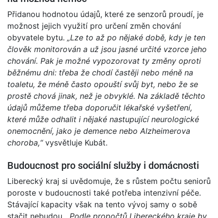
Přidanou hodnotou údajů, které ze senzorů proudí, je
možnost jejich využití pro určení změn chování
obyvatele bytu.
„Lze to až po nějaké době, kdy je ten
člověk monitorován a už jsou jasné určité vzorce jeho
chování. Pak je možné vypozorovat ty změny oproti
běžnému dni: třeba že chodí častěji nebo méně na
toaletu, že méně často opouští svůj byt, nebo že se
prostě chová jinak, než je obvyklé. Na základě těchto
údajů můžeme třeba doporučit lékařské vyšetření,
které může odhalit i nějaké nastupující neurologické
onemocnění, jako je demence nebo Alzheimerova
choroba,“
vysvětluje Kubát.
Budoucnost pro sociální služby i domácnosti
Liberecký kraj si uvědomuje, že s růstem počtu seniorů
poroste v budoucnosti také potřeba intenzivní péče.
Stávající kapacity však na tento vývoj samy o sobě
stačit nebudou.
„Podle propočtů Libereckého kraje by