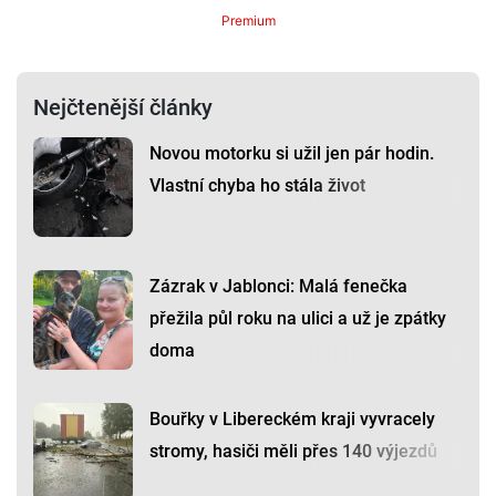
Premium
Nejčtenější články
Novou motorku si užil jen pár hodin.
Vlastní chyba ho stála život
Zázrak v Jablonci: Malá fenečka
přežila půl roku na ulici a už je zpátky
doma
Bouřky v Libereckém kraji vyvracely
stromy, hasiči měli přes 140 výjezdů