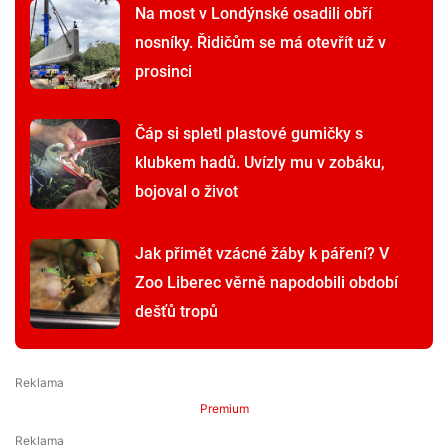
Na most v Londýnské osadili obří
nosníky. Řidičům se má otevřít už v
prosinci
Čáp si spletl plastové gumičky s
klubkem hadů. Uvízly mu v zobáku,
bojoval o život
Jak přimět vzácné žáby k páření? V
Zoo Liberec věrně napodobili období
dešťů tropů
Premium