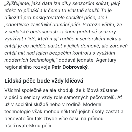
„Zjišťujeme, jaká data lze díky senzorům sbírat, jaký
efekt to přináší a k čemu to vlastně slouží. To je
důležité pro poskytovatele sociální péče, ale i
jednotlivce zajišťující domácí péči. Protože věřím, že
v nedaleké budoucnosti začnou podobné senzory
využívat i lidé, kteří mají rodiče v seniorském věku a
chtějí je co nejdéle udržet v jejich domově, ale zároveň
chtějí mít nad jejich bezpečím kontrolu s využitím
moderních technologií,“
dodává jednatel Agentury
regionálního rozvoje
Petr Dobrovský
.
Lidská péče bude vždy klíčová
Všichni společně se ale shodují, že klíčová zůstane
v péči o seniory vždy role samotných pečovatelů. Ať
už v sociální službě nebo v rodině. Moderní
technologie však mohou některé jejich úkoly zastat a
pečovatelům tak zbyde více času na přímou
ošetřovatelskou péči.