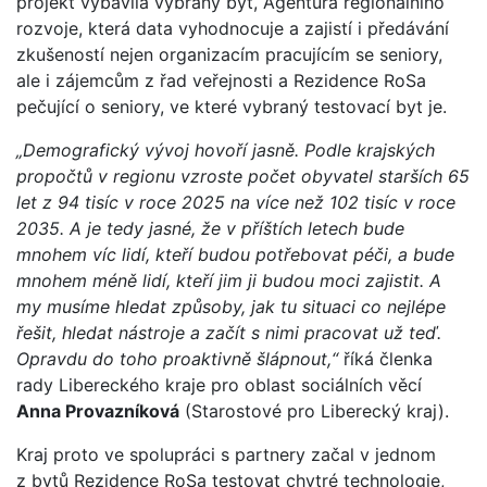
projekt vybavila vybraný byt, Agentura regionálního
rozvoje, která data vyhodnocuje a zajistí i předávání
zkušeností nejen organizacím pracujícím se seniory,
ale i zájemcům z řad veřejnosti a Rezidence RoSa
pečující o seniory, ve které vybraný testovací byt je.
„Demografický vývoj hovoří jasně. Podle krajských
propočtů v regionu vzroste počet obyvatel starších 65
let z 94 tisíc v roce 2025 na více než 102 tisíc v roce
2035. A je tedy jasné, že v příštích letech bude
mnohem víc lidí, kteří budou potřebovat péči, a bude
mnohem méně lidí, kteří jim ji budou moci zajistit. A
my musíme hledat způsoby, jak tu situaci co nejlépe
řešit, hledat nástroje a začít s nimi pracovat už teď.
Opravdu do toho proaktivně šlápnout,“
říká členka
rady Libereckého kraje pro oblast sociálních věcí
Anna Provazníková
(Starostové pro Liberecký kraj).
Kraj proto ve spolupráci s partnery začal v jednom
z bytů Rezidence RoSa testovat chytré technologie,