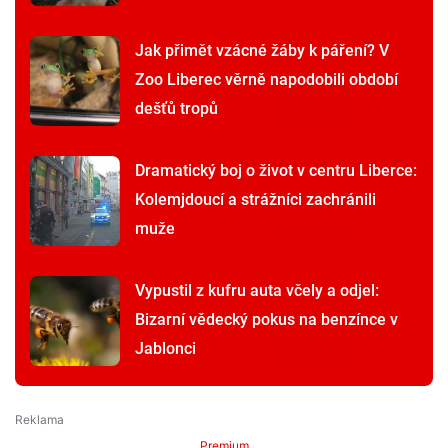
Jak přimět vzácné žáby k páření? V
Zoo Liberec věrně napodobili období
dešťů tropů
Dramatický boj o život v centru Liberce:
Kolemjdoucí a strážníci zachránili
muže
Vypustil z kufru auta včely a odjel:
Bizarní vědecký pokus na benzínce v
Jablonci
Premium