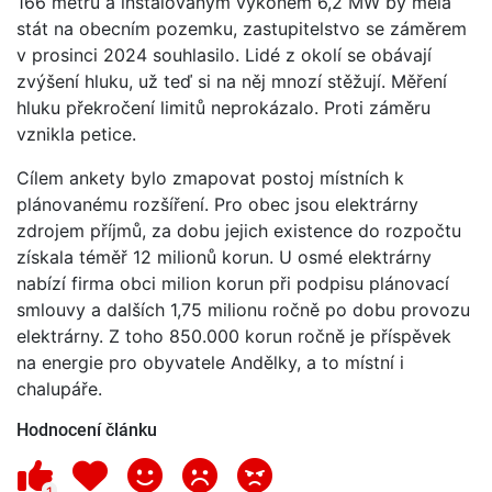
166 metrů a instalovaným výkonem 6,2 MW by měla
stát na obecním pozemku, zastupitelstvo se záměrem
v prosinci 2024 souhlasilo. Lidé z okolí se obávají
zvýšení hluku, už teď si na něj mnozí stěžují. Měření
hluku překročení limitů neprokázalo. Proti záměru
vznikla petice.
Cílem ankety bylo zmapovat postoj místních k
plánovanému rozšíření. Pro obec jsou elektrárny
zdrojem příjmů, za dobu jejich existence do rozpočtu
získala téměř 12 milionů korun. U osmé elektrárny
nabízí firma obci milion korun při podpisu plánovací
smlouvy a dalších 1,75 milionu ročně po dobu provozu
elektrárny. Z toho 850.000 korun ročně je příspěvek
na energie pro obyvatele Andělky, a to místní i
chalupáře.
Hodnocení článku
1