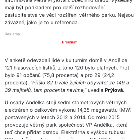
mají být podkladem pro další rozhodování
zastupitelstva ve věci rozšíření větrného parku. Nejsou
závazné, jako je to u referenda.
Premium
V anketě odevzdali lidé v kulturním domě v Andělce
121 hlasovacích lístků, z toho 120 bylo platných. Proti
bylo 91 občanů (75,8 procenta) a pro 29 (24,2
procenta).
"Přišlo 82 trvale žijících obyvatel ze 149 a
39 majitelů, tam procenta nevíme,"
uvedla
Prýlová
.
U osady Andělka stojí sedm stometrových větrných
elektráren o celkovém výkonu 14,35 megawattu (MW)
postavených v letech 2012 a 2014. Od roku 2015
provozuje větrný park společnost VP Andělka, která
teď chce přidat osmou. Elektrárna s výškou tubusu