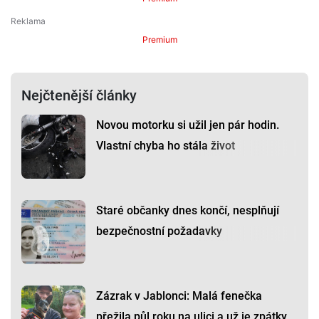
Premium
Nejčtenější články
Novou motorku si užil jen pár hodin.
Vlastní chyba ho stála život
Staré občanky dnes končí, nesplňují
bezpečnostní požadavky
Zázrak v Jablonci: Malá fenečka
přežila půl roku na ulici a už je zpátky