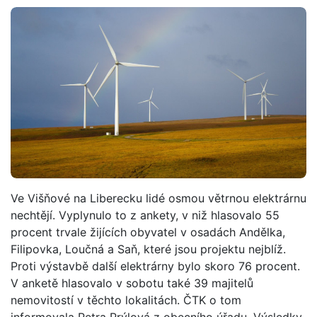
Ve Višňové na Liberecku lidé osmou větrnou elektrárnu
nechtějí. Vyplynulo to z ankety, v niž hlasovalo 55
procent trvale žijících obyvatel v osadách Andělka,
Filipovka, Loučná a Saň, které jsou projektu nejblíž.
Proti výstavbě další elektrárny bylo skoro 76 procent.
V anketě hlasovalo v sobotu také 39 majitelů
nemovitostí v těchto lokalitách. ČTK o tom
informovala Petra Prýlová z obecního úřadu. Výsledky