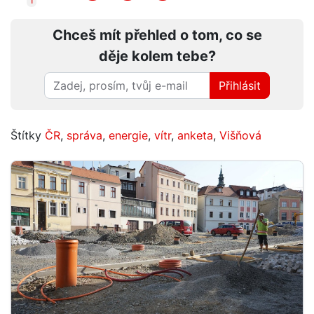
Chceš mít přehled o tom, co se
děje kolem tebe?
Přihlásit
Štítky
ČR
,
správa
,
energie
,
vítr
,
anketa
,
Višňová