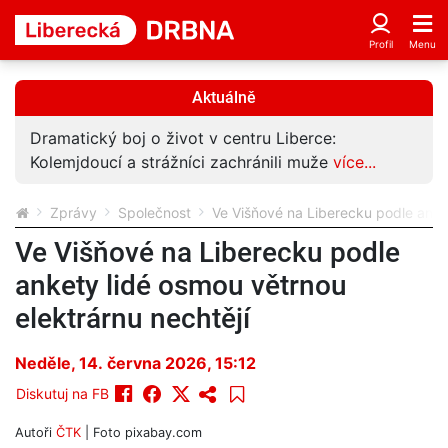
Aktuálně
Dramatický boj o život v centru Liberce:
Kolemjdoucí a strážníci zachránili muže
více...
Zprávy
Společnost
Ve Višňové na Liberecku podle anket
Ve Višňové na Liberecku podle
ankety lidé osmou větrnou
elektrárnu nechtějí
Neděle, 14. června 2026, 15:12
Diskutuj na FB
Autoři
ČTK
| Foto
pixabay.com