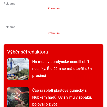
Premium
Premium
Výběr šéfredaktora
Na most v Londýnské osadili obří
nosníky. Řidičům se má otevřít už v
prosinci
Čáp si spletl plastové gumičky s
klubkem hadů. Uvízly mu v zobáku,
bojoval o život