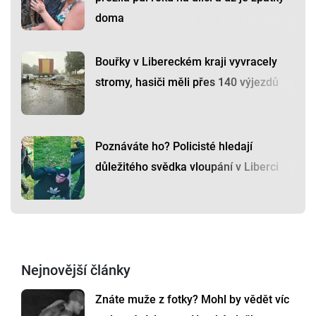
doma
Bouřky v Libereckém kraji vyvracely
stromy, hasiči měli přes 140 výjezdů
Poznáváte ho? Policisté hledají
důležitého svědka vloupání v Liberci
Nejnovější články
Znáte muže z fotky? Mohl by vědět víc