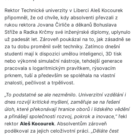
Rektor Technické univerzity v Liberci Aleš Kocourek
připomněl, že od chvíle, kdy absolventi převzali z
rukou rektora Jovana Čirliče a děkanů Bohuslava
Stříže a Radka Krčmy své inženýrské diplomy, uplynulo
už padesát let. Zároveň poukázal na to, jak zásadně se
za tu dobu proměnil svět techniky. Zatímco dnešní
studenti mají k dispozici umělou inteligenci, 3D tisk
nebo výkonné simulační nástroje, tehdejší generace
pracovala s logaritmickým pravítkem, rýsovacím
prknem, tuší a především se spoléhala na vlastní
znalosti, pečlivost a trpělivost.
„To podstatné se ale nezměnilo. Univerzitní vzdělání i
dnes rozvíjí kritické myšlení, zaměřuje se na řešení
úloh, které překonávají hranice oborů i lidského vědění
a přinášejí společnosti rozvoj, pokrok a inovace,“
řekl
rektor
Aleš Kocourek
. Absolventům zároveň
poděkoval za jejich celoživotní práci.
„Děláte čest