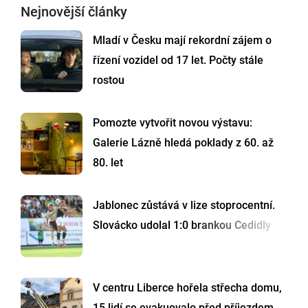
Nejnovější články
Mladí v Česku mají rekordní zájem o
řízení vozidel od 17 let. Počty stále
rostou
Pomozte vytvořit novou výstavu:
Galerie Lázně hledá poklady z 60. až
80. let
Jablonec zůstává v lize stoprocentní.
Slovácko udolal 1:0 brankou Cedidly
V centru Liberce hořela střecha domu,
15 lidí se evakuovalo před příjezdem