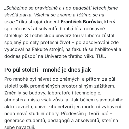
„Scházíme se pravidelně a i po padesáti letech jsme
skvělá parta. Všichni se známe a těšíme se na
sebe,“
říká strojař docent
František Borůvka
, který
společenství absolventů dlouhá léta neúnavně
stmeluje. S Technickou univerzitou v Liberci zůstal
spojený po celý profesní život – po absolvování zde
vyučoval na Fakultě strojní, na fakultě se habilitoval a
dodnes působí na Univerzitě třetího věku TUL.
Po půl století - mnohé je dnes jiak
Pro mnohé byl návrat do známých, a přitom za půl
století tolik proměněných prostor silným zážitkem.
Změnily se budovy, laboratoře i technologie,
atmosféra místa však zůstala. Jak během slavnostního
aktu zaznělo, univerzitu netvoří jen moderní vybavení
nebo nové studijní obory. Především ji tvoří lidé –
generace studentů, pedagogů a absolventů, kteří na
sebe navazují.