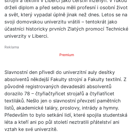
strojní a textilní v Liberci jako čerství inženýři. V rukou
drželi diplom a před sebou měli profesní i osobní život
a svět, který vypadal úplně jinak než dnes. Letos se na
svoji domovskou univerzitu vrátili – tentokrát jako
účastníci historicky prvních Zlatých promocí Technické
univerzity v Liberci.
Premium
Slavnostní den přivedl do univerzitní auly desítky
absolventů někdejší Fakulty strojní a Fakulty textilní. Z
původně registrovaných devadesáti absolventů
dorazilo 78 – čtyřiačtyřicet strojařů a čtyřiatřicet
textiláků. Nešlo jen o slavnostní převzetí pamětních
listů, akademické taláry, proslovy, intrády a hymny.
Především to bylo setkání lidí, které spojila studentská
léta a kteří ani po půl století neztratili přátelství ani
vztah ke své univerzitě.