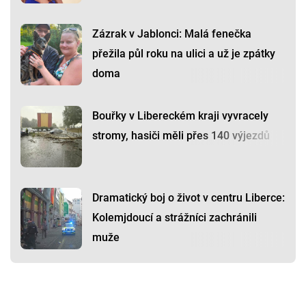
Zázrak v Jablonci: Malá fenečka
přežila půl roku na ulici a už je zpátky
doma
Bouřky v Libereckém kraji vyvracely
stromy, hasiči měli přes 140 výjezdů
Dramatický boj o život v centru Liberce:
Kolemjdoucí a strážníci zachránili
muže