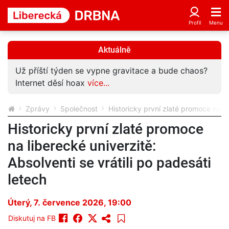
Aktuálně
Obří tubus propojí nemocnici s novou budovou.
Počítejte s omezením v areálu
více...
Zprávy
Společnost
Historicky první zlaté promoce na lib
Historicky první zlaté promoce
na liberecké univerzitě:
Absolventi se vrátili po padesáti
letech
Úterý, 7. července 2026, 19:00
Diskutuj na FB