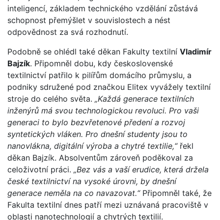
inteligencí, základem technického vzdělání zůstává
schopnost přemýšlet v souvislostech a nést
odpovědnost za svá rozhodnutí.
Podobně se ohlédl také děkan Fakulty textilní
Vladimír
Bajzík
. Připomněl dobu, kdy československé
textilnictví patřilo k pilířům domácího průmyslu, a
podniky sdružené pod značkou Elitex vyvážely textilní
stroje do celého světa.
„Každá generace textilních
inženýrů má svou technologickou revoluci. Pro vaši
generaci to bylo bezvřetenové předení a rozvoj
syntetických vláken. Pro dnešní studenty jsou to
nanovlákna, digitální výroba a chytré textilie,“
řekl
děkan Bajzík. Absolventům zároveň poděkoval za
celoživotní práci.
„Bez vás a vaší erudice, která držela
české textilnictví na vysoké úrovni, by dnešní
generace neměla na co navazovat.“
Připomněl také, že
Fakulta textilní dnes patří mezi uznávaná pracoviště v
oblasti nanotechnologií a chytrých textilií.