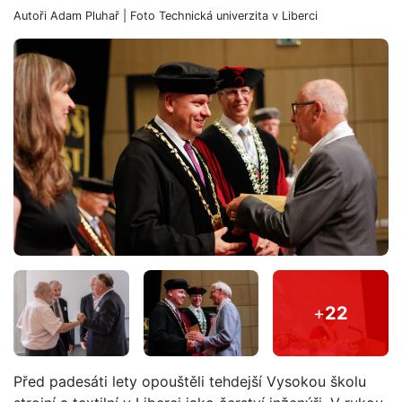
Autoři
Adam Pluhař
| Foto
Technická univerzita v Liberci
+
22
Před padesáti lety opouštěli tehdejší Vysokou školu