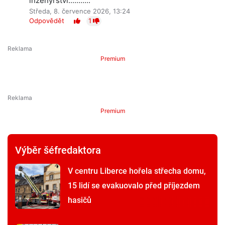
inženýrství...........
Středa, 8. července 2026, 13:24
Odpovědět
1
Premium
Premium
Výběr šéfredaktora
V centru Liberce hořela střecha domu,
15 lidí se evakuovalo před příjezdem
hasičů