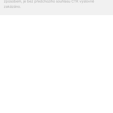
způsobem, je bez předchozího souhlasu ČTK výslovně
zakázáno.