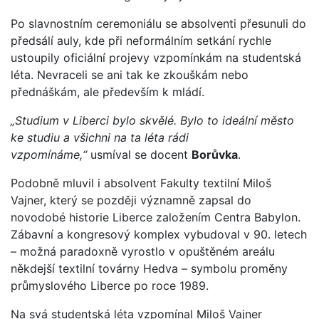
Po slavnostním ceremoniálu se absolventi přesunuli do
předsálí auly, kde při neformálním setkání rychle
ustoupily oficiální projevy vzpomínkám na studentská
léta. Nevraceli se ani tak ke zkouškám nebo
přednáškám, ale především k mládí.
„Studium v Liberci bylo skvělé. Bylo to ideální město
ke studiu a všichni na ta léta rádi
vzpomínáme,“
usmíval se docent
Borůvka
.
Podobně mluvil i absolvent Fakulty textilní Miloš
Vajner, který se později významně zapsal do
novodobé historie Liberce založením Centra Babylon.
Zábavní a kongresový komplex vybudoval v 90. letech
– možná paradoxně vyrostlo v opuštěném areálu
někdejší textilní továrny Hedva – symbolu proměny
průmyslového Liberce po roce 1989.
Na svá studentská léta vzpomínal Miloš Vajner