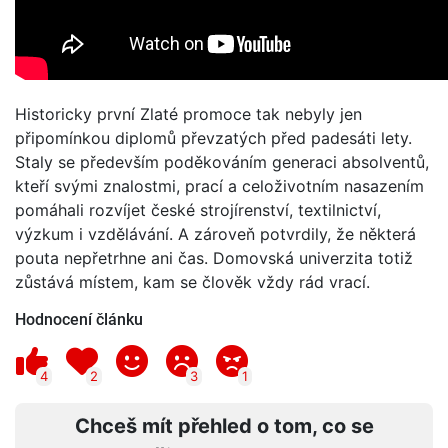
Historicky první Zlaté promoce tak nebyly jen
připomínkou diplomů převzatých před padesáti lety.
Staly se především poděkováním generaci absolventů,
kteří svými znalostmi, prací a celoživotním nasazením
pomáhali rozvíjet české strojírenství, textilnictví,
výzkum i vzdělávání. A zároveň potvrdily, že některá
pouta nepřetrhne ani čas. Domovská univerzita totiž
zůstává místem, kam se člověk vždy rád vrací.
Hodnocení článku
4
2
3
1
Chceš mít přehled o tom, co se