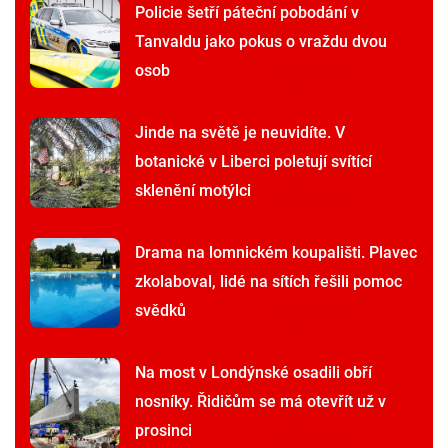
Policie šetří páteční pobodání v
Tanvaldu jako pokus o vraždu dvou
osob
Jinde na světě je neuvidíte. V
botanické v Liberci poletují svítící
sklenění motýlci
Drama na lomnickém koupališti. Plavec
zkolaboval, lidé na sítích řešili pomoc
svědků
Na most v Londýnské osadili obří
nosníky. Řidičům se má otevřít už v
prosinci