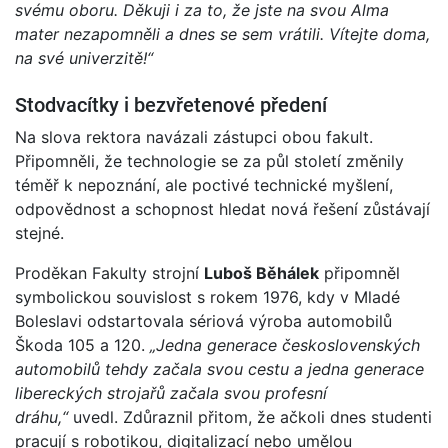
svému oboru. Děkuji i za to, že jste na svou Alma
mater nezapomněli a dnes se sem vrátili. Vítejte doma,
na své univerzitě!“
Stodvacítky i bezvřetenové předení
Na slova rektora navázali zástupci obou fakult.
Připomněli, že technologie se za půl století změnily
téměř k nepoznání, ale poctivé technické myšlení,
odpovědnost a schopnost hledat nová řešení zůstávají
stejné.
Proděkan Fakulty strojní
Luboš Běhálek
připomněl
symbolickou souvislost s rokem 1976, kdy v Mladé
Boleslavi odstartovala sériová výroba automobilů
Škoda 105 a 120.
„Jedna generace československých
automobilů tehdy začala svou cestu a jedna generace
libereckých strojařů začala svou profesní
dráhu,“
uvedl. Zdůraznil přitom, že ačkoli dnes studenti
pracují s robotikou, digitalizací nebo umělou