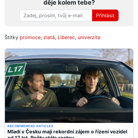
děje kolem tebe?
Přihlásit
Štítky
promoce
,
zlatá
,
Liberec
,
univerzita