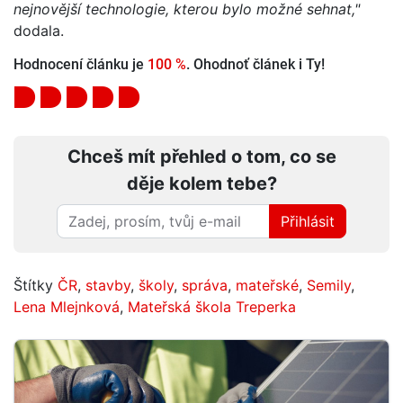
nejnovější technologie, kterou bylo možné sehnat,"
dodala.
Hodnocení článku je
100 %
. Ohodnoť článek i Ty!
Chceš mít přehled o tom, co se
děje kolem tebe?
Přihlásit
Štítky
ČR
,
stavby
,
školy
,
správa
,
mateřské
,
Semily
,
Lena Mlejnková
,
Mateřská škola Treperka