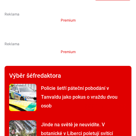
Premium
Premium
Výběr šéfredaktora
Policie šetří páteční pobodání v
Tanvaldu jako pokus o vraždu dvou
osob
Jinde na světě je neuvidíte. V
botanické v Liberci poletují svítící