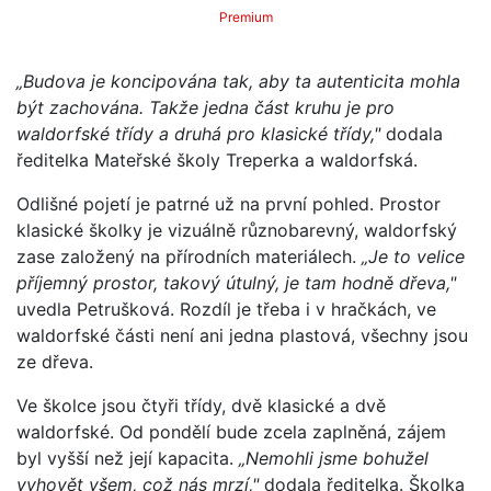
Premium
„Budova je koncipována tak, aby ta autenticita mohla
být zachována. Takže jedna část kruhu je pro
waldorfské třídy a druhá pro klasické třídy,"
dodala
ředitelka Mateřské školy Treperka a waldorfská.
Odlišné pojetí je patrné už na první pohled. Prostor
klasické školky je vizuálně různobarevný, waldorfský
zase založený na přírodních materiálech.
„Je to velice
příjemný prostor, takový útulný, je tam hodně dřeva,"
uvedla Petrušková. Rozdíl je třeba i v hračkách, ve
waldorfské části není ani jedna plastová, všechny jsou
ze dřeva.
Ve školce jsou čtyři třídy, dvě klasické a dvě
waldorfské. Od pondělí bude zcela zaplněná, zájem
byl vyšší než její kapacita.
„Nemohli jsme bohužel
vyhovět všem, což nás mrzí,"
dodala ředitelka. Školka