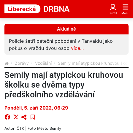
Aktuálně
Policie šetří páteční pobodání v Tanvaldu jako
pokus o vraždu dvou osob
více...
Zprávy
Vzdělání
Semily mají atypickou kruhovou školk
Semily mají atypickou kruhovou
školku se dvěma typy
předškolního vzdělávání
Pondělí, 5. září 2022, 06:29
Autoři
ČTK
| Foto
Město Semily