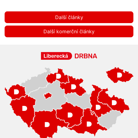
Další články
Další komerční články