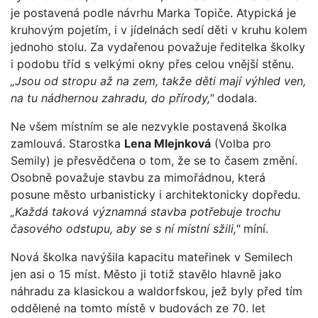
je postavená podle návrhu Marka Topiče. Atypická je
kruhovým pojetím, i v jídelnách sedí děti v kruhu kolem
jednoho stolu. Za vydařenou považuje ředitelka školky
i podobu tříd s velkými okny přes celou vnější stěnu.
„Jsou od stropu až na zem, takže děti mají výhled ven,
na tu nádhernou zahradu, do přírody,"
dodala.
Ne všem místním se ale nezvykle postavená školka
zamlouvá. Starostka
Lena Mlejnková
(Volba pro
Semily) je přesvědčena o tom, že se to časem změní.
Osobně považuje stavbu za mimořádnou, která
posune město urbanisticky i architektonicky dopředu.
„Každá taková významná stavba potřebuje trochu
časového odstupu, aby se s ní místní sžili,"
míní.
Nová školka navýšila kapacitu mateřinek v Semilech
jen asi o 15 míst. Město ji totiž stavělo hlavně jako
náhradu za klasickou a waldorfskou, jež byly před tím
oddělené na tomto místě v budovách ze 70. let