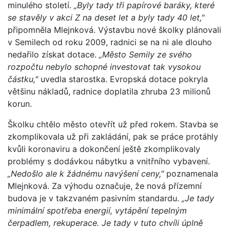
minulého století.
„Byly tady tři papírové baráky, které
se stavěly v akci Z na deset let a byly tady 40 let,"
připomněla Mlejnková. Výstavbu nové školky plánovali
v Semilech od roku 2009, radnici se na ni ale dlouho
nedařilo získat dotace.
„Město Semily ze svého
rozpočtu nebylo schopné investovat tak vysokou
částku,"
uvedla starostka. Evropská dotace pokryla
většinu nákladů, radnice doplatila zhruba 23 milionů
korun.
Školku chtělo město otevřít už před rokem. Stavba se
zkomplikovala už při zakládání, pak se práce protáhly
kvůli koronaviru a dokončení ještě zkomplikovaly
problémy s dodávkou nábytku a vnitřního vybavení.
„Nedošlo ale k žádnému navýšení ceny,"
poznamenala
Mlejnková. Za výhodu označuje, že nová přízemní
budova je v takzvaném pasivním standardu.
„Je tady
minimální spotřeba energií, vytápění tepelným
čerpadlem, rekuperace. Je tady v tuto chvíli úplně