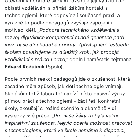
Otevření laboratoře školám rozšiřuje její využití i do
oblasti vzdělávání a přináší žákům kontakt s
technologiemi, které odpovídají současné praxi, a
výrazně to podle pedagogů zvyšuje zapojení i
motivaci dětí.
„Podpora technického vzdělávání a
rozvoj digitálních kompetencí mladé generace patří
mezi naše dlouhodobé priority. Zpřístupnění testbedu i
školám považujeme za důležitý krok, jak propojit
vzdělávání s reálnou praxí,"
doplnil náměstek hejtmana
Edvard Kožušník
(Spolu).
Podle prvních reakcí pedagogů jde o zkušenost, která
zásadně mění způsob, jak děti technologie vnímají.
Školákům totiž laboratoř nabízí místo pasivní výuky
přímou práci s technologiemi - žáci řeší konkrétní
úkoly, zkoušejí si reálné scénáře a okamžitě vidí
výsledky své práce.
„Pro naše žáky to byla velmi
inspirativní zkušenost. Nejvíc ocenili možnost pracovat
s technologiemi, které ve škole nemáme k dispozici,