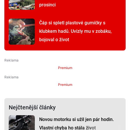
prosinci
Čáp si spletl plastové gumičky s
klubkem hadů. Uvízly mu v zobáku,
bojoval o život
Premium
Premium
Nejčtenější články
Novou motorku si užil jen pár hodin.
Vlastní chyba ho stála život