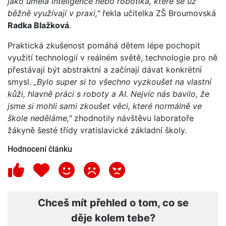
jako umělá inteligence nebo robotika, které se už
běžně využívají v praxi,"
řekla učitelka ZŠ Broumovská
Radka Blažková
.
Praktická zkušenost pomáhá dětem lépe pochopit
využití technologií v reálném světě, technologie pro ně
přestávají být abstraktní a začínají dávat konkrétní
smysl.
„Bylo super si to všechno vyzkoušet na vlastní
kůži, hlavně práci s roboty a AI. Nejvíc nás bavilo, že
jsme si mohli sami zkoušet věci, které normálně ve
škole neděláme,"
zhodnotily návštěvu laboratoře
žákyně šesté třídy vratislavické základní školy.
Hodnocení článku
Chceš mít přehled o tom, co se
děje kolem tebe?