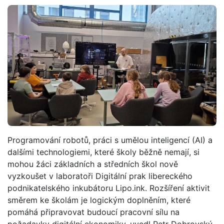
Programování robotů, práci s umělou inteligencí (AI) a
dalšími technologiemi, které školy běžně nemají, si
mohou žáci základních a středních škol nově
vyzkoušet v laboratoři Digitální prak libereckého
podnikatelského inkubátoru Lipo.ink. Rozšíření aktivit
směrem ke školám je logickým doplněním, které
pomáhá připravovat budoucí pracovní sílu na
požadavky digitální ekonomiky, uvedl Petr Dobrovský,