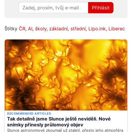
Přihlásit
Štítky
ČR
,
AI
,
školy
,
základní
,
střední
,
Lipo.ink
,
Liberec