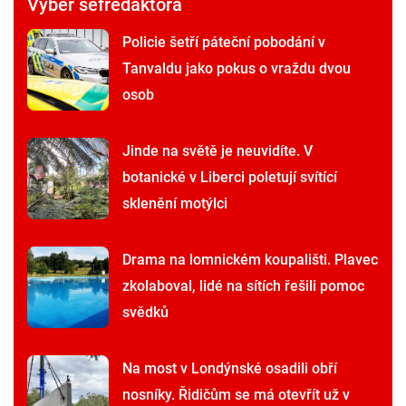
Výběr šéfredaktora
Policie šetří páteční pobodání v
Tanvaldu jako pokus o vraždu dvou
osob
Jinde na světě je neuvidíte. V
botanické v Liberci poletují svítící
sklenění motýlci
Drama na lomnickém koupališti. Plavec
zkolaboval, lidé na sítích řešili pomoc
svědků
Na most v Londýnské osadili obří
nosníky. Řidičům se má otevřít už v