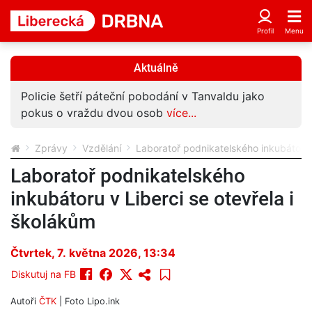
Aktuálně
Policie šetří páteční pobodání v Tanvaldu jako
pokus o vraždu dvou osob
více...
Zprávy
Vzdělání
Laboratoř podnikatelského inkubátoru v
Laboratoř podnikatelského
inkubátoru v Liberci se otevřela i
školákům
Čtvrtek, 7. května 2026, 13:34
Diskutuj na FB
Autoři
ČTK
| Foto
Lipo.ink