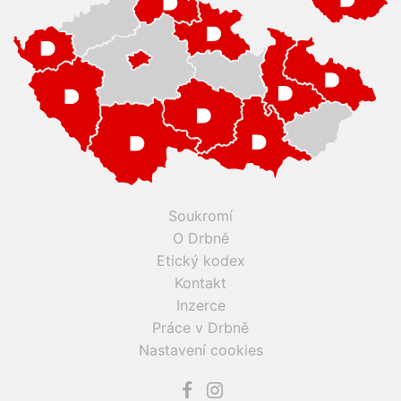
Soukromí
O Drbně
Etický kodex
Kontakt
Inzerce
Práce v Drbně
Nastavení cookies