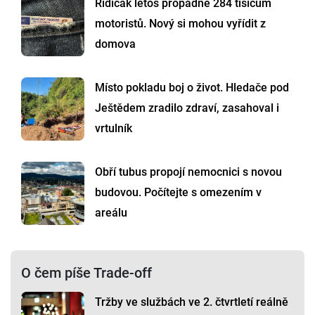
Řidičák letos propadne 284 tisícům
motoristů. Nový si mohou vyřídit z
domova
Místo pokladu boj o život. Hledače pod
Ještědem zradilo zdraví, zasahoval i
vrtulník
Obří tubus propojí nemocnici s novou
budovou. Počítejte s omezením v
areálu
O čem píše Trade-off
Tržby ve službách ve 2. čtvrtletí reálně