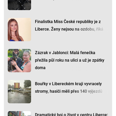
Finalistka Miss České republiky je z
Liberce. Ženy nejsou na ozdobu, říká
Zázrak v Jablonci: Malá fenečka
přežila půl roku na ulici a už je zpátky
doma
Bouřky v Libereckém kraji vyvracely
stromy, hasiči měli přes 140 výjezdů
Dramatický boj o život v centru Liberce: