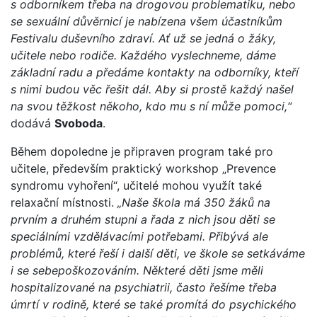
s odborníkem třeba na drogovou problematiku, nebo
se sexuální důvěrnicí je nabízena všem účastníkům
Festivalu duševního zdraví. Ať už se jedná o žáky,
učitele nebo rodiče. Každého vyslechneme, dáme
základní radu a předáme kontakty na odborníky, kteří
s nimi budou věc řešit dál. Aby si prostě každý našel
na svou těžkost někoho, kdo mu s ní může pomoci,“
dodává
Svoboda
.
Během dopoledne je připraven program také pro
učitele, především praktický workshop „Prevence
syndromu vyhoření“, učitelé mohou využít také
relaxační místnosti.
„Naše škola má 350 žáků na
prvním a druhém stupni a řada z nich jsou děti se
speciálními vzdělávacími potřebami. Přibývá ale
problémů, které řeší i další děti, ve škole se setkáváme
i se sebepoškozováním. Některé děti jsme měli
hospitalizované na psychiatrii, často řešíme třeba
úmrtí v rodině, které se také promítá do psychického