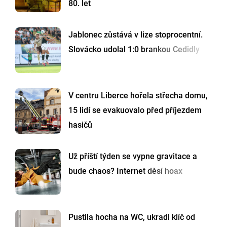
80. let
Jablonec zůstává v lize stoprocentní.
Slovácko udolal 1:0 brankou Cedidly
V centru Liberce hořela střecha domu,
15 lidí se evakuovalo před příjezdem
hasičů
Už příští týden se vypne gravitace a
bude chaos? Internet děsí hoax
Pustila hocha na WC, ukradl klíč od