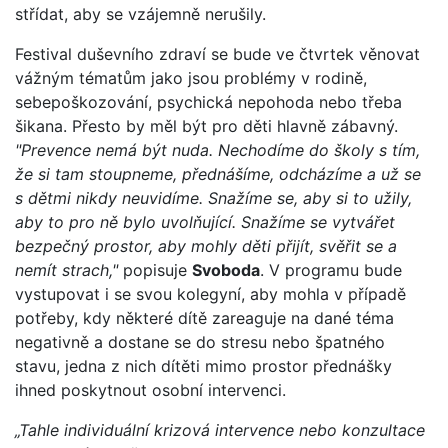
střídat, aby se vzájemně nerušily.
Festival duševního zdraví se bude ve čtvrtek věnovat
vážným tématům jako jsou problémy v rodině,
sebepoškozování, psychická nepohoda nebo třeba
šikana. Přesto by měl být pro děti hlavně zábavný.
"Prevence nemá být nuda. Nechodíme do školy s tím,
že si tam stoupneme, přednášíme, odcházíme a už se
s dětmi nikdy neuvidíme. Snažíme se, aby si to užily,
aby to pro ně bylo uvolňující. Snažíme se vytvářet
bezpečný prostor, aby mohly děti přijít, svěřit se a
nemít strach,"
popisuje
Svoboda
. V programu bude
vystupovat i se svou kolegyní, aby mohla v případě
potřeby, kdy některé dítě zareaguje na dané téma
negativně a dostane se do stresu nebo špatného
stavu, jedna z nich dítěti mimo prostor přednášky
ihned poskytnout osobní intervenci.
„Tahle individuální krizová intervence nebo konzultace