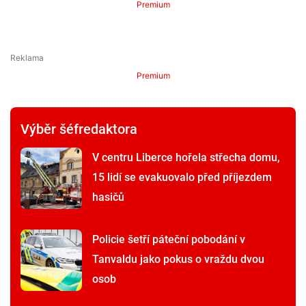
Premium
Premium
Výběr šéfredaktora
V centru Liberce hořela střecha domu,
15 lidí se evakuovalo před příjezdem
hasičů
Policie šetří páteční pobodání v
Tanvaldu jako pokus o vraždu dvou
osob