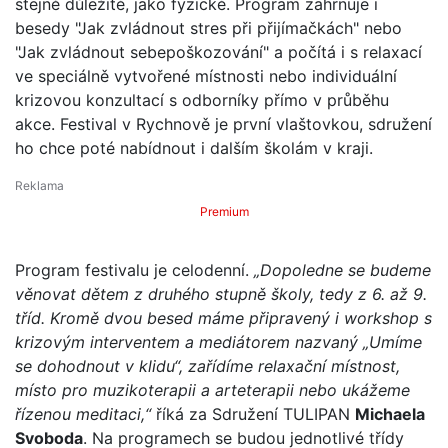
stejně důležité, jako fyzické. Program zahrnuje i
besedy "Jak zvládnout stres při přijímačkách" nebo
"Jak zvládnout sebepoškozování" a počítá i s relaxací
ve speciálně vytvořené místnosti nebo individuální
krizovou konzultací s odborníky přímo v průběhu
akce. Festival v Rychnově je první vlaštovkou, sdružení
ho chce poté nabídnout i dalším školám v kraji.
Premium
Program festivalu je celodenní.
„Dopoledne se budeme
věnovat dětem z druhého stupně školy, tedy z 6. až 9.
tříd. Kromě dvou besed máme připravený i workshop s
krizovým interventem a mediátorem nazvaný
„Umíme
se dohodnout v klidu“, zařídíme relaxační místnost,
místo pro muzikoterapii a arteterapii nebo ukážeme
řízenou meditaci,“
říká za Sdružení TULIPAN
Michaela
Svoboda
. Na programech se budou jednotlivé třídy