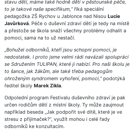
stavu dětí, máme také hodně dětí v pěstounské péče,
to je takové naše specifikum,“
říká speciální
pedagožka ZŠ Rychov u Jablonce nad Nisou
Lucie
Javůrková
. Péče o duševní zdraví dětí je tedy na místě
a přestože se škola snaží všechny problémy odhalit a
pomoci, sama na to už nestačí.
„Bohužel odborníků, kteří jsou schopni pomoci, je
nedostatek. I proto jsme velmi rádi navázali spolupráci
se Sdružením TULIPAN, které ji nabízí. Pro naši školu je
to šance, jak žákům, ale také třeba pedagogům
ohroženým syndromem vyhoření, pomoci,“
podotýká
ředitel školy
Marek Zikla
.
Odpolední program Festivalu duševního zdraví je pak
určen rodičům dětí z místní školy. Ty může zaujmout
například beseda „Jak podpořit své dítě, které je ve
stresu z přijímaček?“, využít mohou i celé řady
odborníků ke konzultacím.