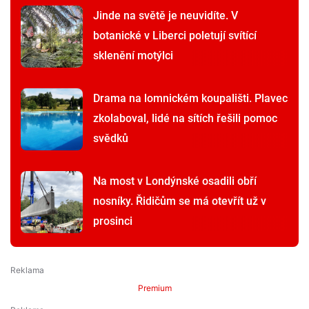
Jinde na světě je neuvidíte. V
botanické v Liberci poletují svítící
sklenění motýlci
Drama na lomnickém koupališti. Plavec
zkolaboval, lidé na sítích řešili pomoc
svědků
Na most v Londýnské osadili obří
nosníky. Řidičům se má otevřít už v
prosinci
Premium