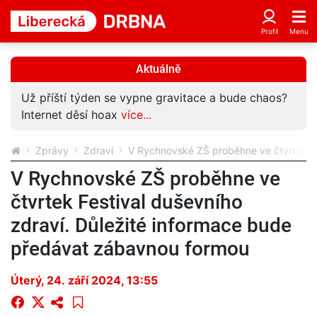
Aktuálně
Už příští týden se vypne gravitace a bude chaos?
Internet děsí hoax
více...
Zprávy
Zdraví
V Rychnovské ZŠ proběhne ve čtvrtek Fe
V Rychnovské ZŠ proběhne ve
čtvrtek Festival duševního
zdraví. Důležité informace bude
předávat zábavnou formou
Úterý, 24. září 2024, 13:55