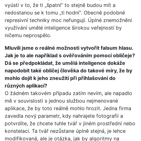
vyústí v to, že ti „špatní“ to stejně budou mít a
nedostanou se k tomu „ti hodní“. Obecně podobné
represivní techniky moc nefungují. Úplné znemožnění
využívání umělé inteligence širokou veřejností by
ničemu neprospělo.
Mluvili jsme o reálné možnosti vytvořit falsum hlasu.
Jak je to ale například s ověřováním pomocí obličeje?
Dá se předpokládat, že umělá inteligence dokáže
napodobit také obličej člověka do takové míry, že by
mohlo dojít k jeho zneužití při přihlašování do
různých aplikací?
O žádném takovém případu zatím nevím, ale napadlo
mě v souvislosti s jednou službou nejmenované
aplikace, že by toto reálně mohlo hrozit. Jedna firma
zavedla nový parametr, kdy nahrajete fotografii a
potvrdíte, že chcete tuhle tvář v jiném prostřední nebo
konstelaci. Ta tvář nezůstane úplně stejná, je lehce
modifikovaná, ale je otázka, jak by algoritmy na