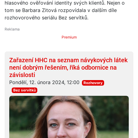
hlasového ověřování identity svých klientů. Nejen o
tom se Barbara Zitová rozpovídala v dalším díle
rozhovorového seriálu Bez servítků.
Premium
Zařazení HHC na seznam návykových látek
není dobrým řešením, říká odbornice na
závislosti
Pondělí, 12. února 2024, 12:00
Rozhovory
Bez servítků