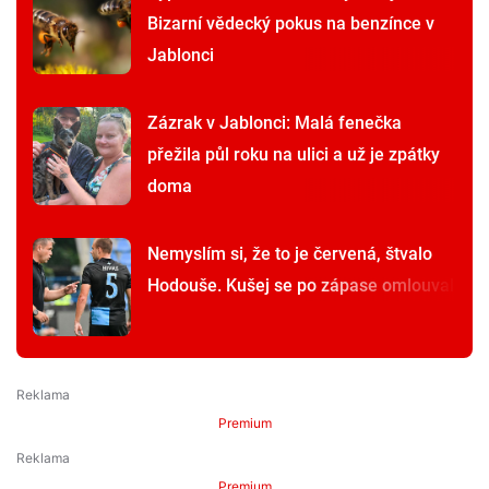
Bizarní vědecký pokus na benzínce v
Jablonci
Zázrak v Jablonci: Malá fenečka
přežila půl roku na ulici a už je zpátky
doma
Nemyslím si, že to je červená, štvalo
Hodouše. Kušej se po zápase omlouval
Premium
Premium