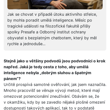
Jak se chovat v případě útoku aktivního střelce,
by mohla poradit umělá inteligence. Měsíc po
tragické události na filozofické fakultě přišly
spolky Presafe a Odborný institut ochrany
obyvatel s bezplatným chatbotem, který by měl
rychle a jednoduše...
Stejně jako u většiny podvodů jsou podvodníci o krok
napřed. Jaká je tedy cesta z toho, aby umělá
inteligence nebyla „dobrým sluhou a špatným
pánem“?
Určitě prospívá samotné ověřování, jak jsem naznačila.
Mnoho pracovišť se věnuje vývoji metod, které mají
omezovat potencionální zneužívání. Obávám se, že
v okamžiku, kdy by se zavedlo nějaké plošné omezení
dostupnosti takových aplikací, tak to v podstatě