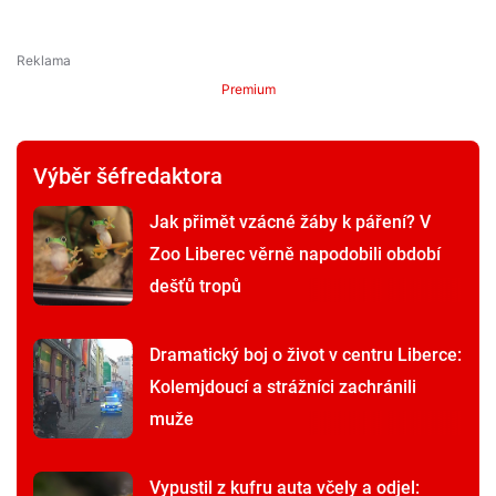
Premium
Výběr šéfredaktora
Jak přimět vzácné žáby k páření? V
Zoo Liberec věrně napodobili období
dešťů tropů
Dramatický boj o život v centru Liberce:
Kolemjdoucí a strážníci zachránili
muže
Vypustil z kufru auta včely a odjel: