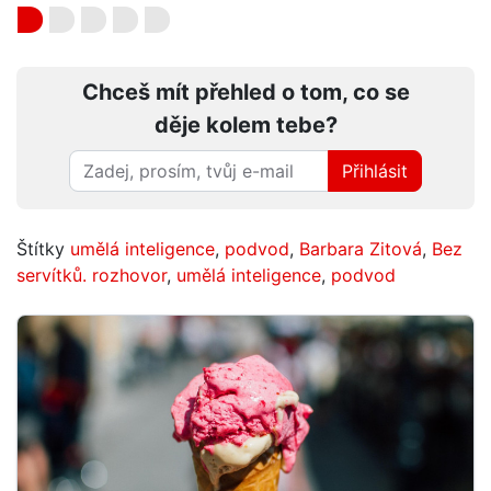
Chceš mít přehled o tom, co se
děje kolem tebe?
Přihlásit
Štítky
umělá inteligence
,
podvod
,
Barbara Zitová
,
Bez
servítků. rozhovor
,
umělá inteligence
,
podvod