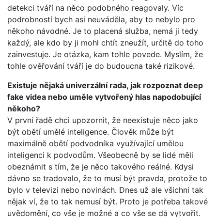
detekci tváří na něco podobného reagovaly. Víc
podrobností bych asi neuváděla, aby to nebylo pro
někoho návodné. Je to placená služba, nemá ji tedy
každý, ale kdo by ji mohl chtít zneužít, určitě do toho
zainvestuje. Je otázka, kam tohle povede. Myslím, že
tohle ověřování tváří je do budoucna také rizikové.
Existuje nějaká univerzální rada, jak rozpoznat deep
fake videa nebo uměle vytvořený hlas napodobující
někoho?
V první řadě chci upozornit, že neexistuje něco jako
být obětí umělé inteligence. Člověk může být
maximálně obětí podvodníka využívající umělou
inteligenci k podvodům. Všeobecně by se lidé měli
obeznámit s tím, že je něco takového reálné. Kdysi
dávno se tradovalo, že to musí být pravda, protože to
bylo v televizi nebo novinách. Dnes už ale všichni tak
nějak ví, že to tak nemusí být. Proto je potřeba takové
uvědomění, co vše je možné a co vše se dá vytvořit.