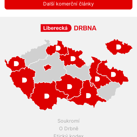
Další komerční články
Soukromí
O Drbně
Etický kodex