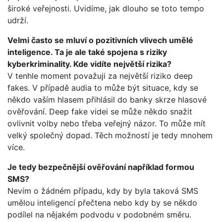
široké veřejnosti. Uvidíme, jak dlouho se toto tempo
udrží.
Velmi často se mluví o pozitivních vlivech umělé
inteligence. Ta je ale také spojena s riziky
kyberkriminality. Kde vidíte největší rizika?
V tenhle moment považuji za největší riziko deep
fakes. V případě audia to může být situace, kdy se
někdo vaším hlasem přihlásil do banky skrze hlasové
ověřování. Deep fake videi se může někdo snažit
ovlivnit volby nebo třeba veřejný názor. To může mít
velký společný dopad. Těch možností je tedy mnohem
více.
Je tedy bezpečnější ověřování například formou
SMS?
Nevím o žádném případu, kdy by byla taková SMS
umělou inteligencí přečtena nebo kdy by se někdo
podílel na nějakém podvodu v podobném směru.