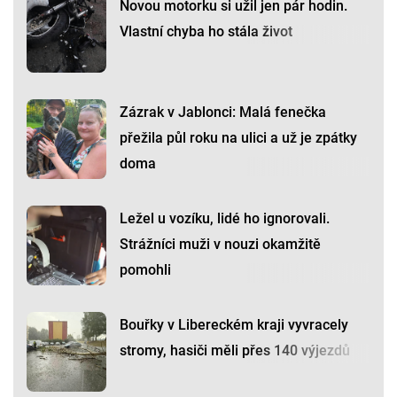
Novou motorku si užil jen pár hodin.
Vlastní chyba ho stála život
Zázrak v Jablonci: Malá fenečka
přežila půl roku na ulici a už je zpátky
doma
Ležel u vozíku, lidé ho ignorovali.
Strážníci muži v nouzi okamžitě
pomohli
Bouřky v Libereckém kraji vyvracely
stromy, hasiči měli přes 140 výjezdů