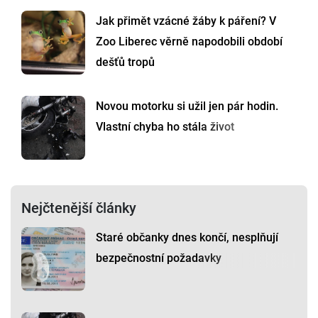
Jak přimět vzácné žáby k páření? V
Zoo Liberec věrně napodobili období
dešťů tropů
Novou motorku si užil jen pár hodin.
Vlastní chyba ho stála život
Nejčtenější články
Staré občanky dnes končí, nesplňují
bezpečnostní požadavky