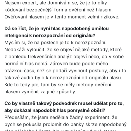
Nejsem expert, ale domnívám se, že je to díky
kódování bezpečnější forma ověření než hlasem.
Ověřování hlasem je v tento moment velmi rizikové.
Dá se říct, že je nyní hlas napodobený umělou
inteligencí k nerozpoznání od originálu?
Myslím si, že na poslech je to k nerozpoznání.
Nedokáži vyloučit, že se objeví nějaké metody, které
z pohledu frekvenčních analýz objeví něco, co v sobě
normální hlas nemá. Zároveň bude podle mého
otázkou času, než se podaří vyvinout postupy, aby i to
takové audio bylo k nerozpoznání od originálu hlasu.
Kde to tedy jde, tam by se měly metody ověření
hlasem vyměnit za jiné způsoby.
Co by vlastně takový podvodník musel udělat pro to,
aby dokázal napodobit hlas pomyslné oběti?
Předesílám, že jsem nedělala žádný experiment, že
bych se pokusila prolomit do banky skrze napodobený