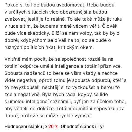
Pokud si to lidé budou uvědomovat, třeba budou
v určitých situacích více obezřetnější a budou
zvažovat, jestli je to reálné. To ale také může jít ruku
v ruce s tím, že budeme méně věcem věřit. Člověk
bude více skeptický. Blíží se nám volby, tak by bylo
dobré, kdybychom se dívali na to, co se bude o
různých politicích říkat, kritickým okem.
Vnitřně mám pocit, že se společnost rozdělila na
totální odpůrce umělé inteligence a totální příznivce.
Spousta nadšenců to bere se vším všady a nechce
vidět negativa, oproti tomu je spousta odpůrců, kteří si
to nevyzkoušeli, nechtějí si to vyzkoušet a berou to
zcela negativně. Byla bych ráda, kdyby se lidé
s umělou inteligencí seznámili, byť jen za účelem toho,
aby věděli, co dokáže. Totální odmítání nepovažuji za
dobré, protože se může rychle vymstít.
Hodnocení článku je
20 %
. Ohodnoť článek i Ty!