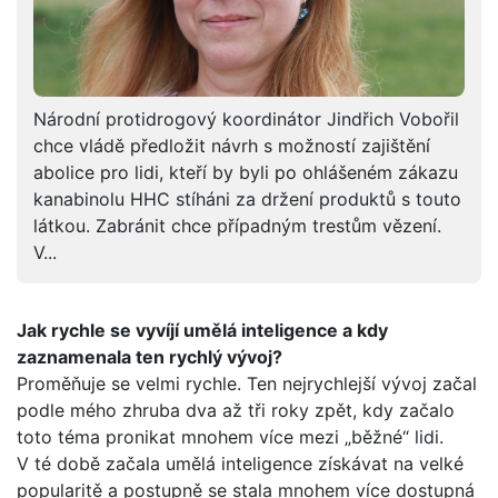
Národní protidrogový koordinátor Jindřich Vobořil
chce vládě předložit návrh s možností zajištění
abolice pro lidi, kteří by byli po ohlášeném zákazu
kanabinolu HHC stíháni za držení produktů s touto
látkou. Zabránit chce případným trestům vězení.
V...
Jak rychle se vyvíjí umělá inteligence a kdy
zaznamenala ten rychlý vývoj?
Proměňuje se velmi rychle. Ten nejrychlejší vývoj začal
podle mého zhruba dva až tři roky zpět, kdy začalo
toto téma pronikat mnohem více mezi „běžné“ lidi.
V té době začala umělá inteligence získávat na velké
popularitě a postupně se stala mnohem více dostupná