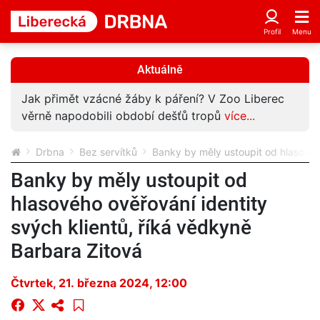
Aktuálně
Novou motorku si užil jen pár hodin. Vlastní chyba
ho stála život
více...
Drbna
Bez servítků
Banky by měly ustoupit od hlasového
Banky by měly ustoupit od
hlasového ověřování identity
svých klientů, říká vědkyně
Barbara Zitová
Čtvrtek, 21. března 2024, 12:00