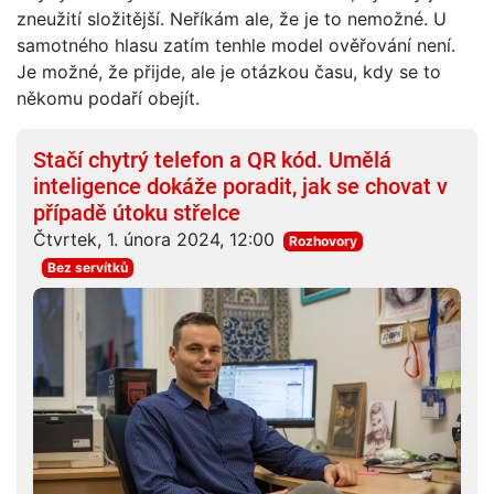
zneužití složitější. Neříkám ale, že je to nemožné. U
samotného hlasu zatím tenhle model ověřování není.
Je možné, že přijde, ale je otázkou času, kdy se to
někomu podaří obejít.
Stačí chytrý telefon a QR kód. Umělá
inteligence dokáže poradit, jak se chovat v
případě útoku střelce
Čtvrtek, 1. února 2024, 12:00
Rozhovory
Bez servítků