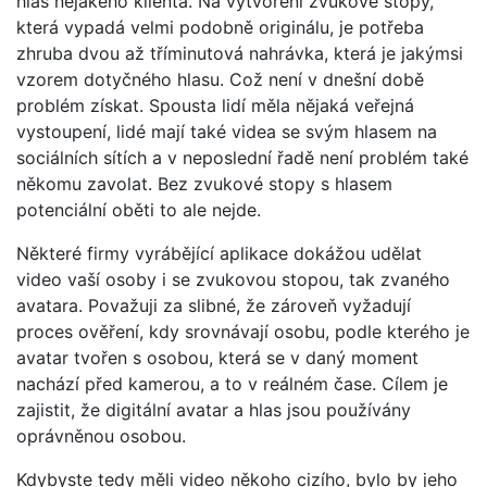
hlas nějakého klienta. Na vytvoření zvukové stopy,
která vypadá velmi podobně originálu, je potřeba
zhruba dvou až tříminutová nahrávka, která je jakýmsi
vzorem dotyčného hlasu. Což není v dnešní době
problém získat. Spousta lidí měla nějaká veřejná
vystoupení, lidé mají také videa se svým hlasem na
sociálních sítích a v neposlední řadě není problém také
někomu zavolat. Bez zvukové stopy s hlasem
potenciální oběti to ale nejde.
Některé firmy vyrábějící aplikace dokážou udělat
video vaší osoby i se zvukovou stopou, tak zvaného
avatara. Považuji za slibné, že zároveň vyžadují
proces ověření, kdy srovnávají osobu, podle kterého je
avatar tvořen s osobou, která se v daný moment
nachází před kamerou, a to v reálném čase. Cílem je
zajistit, že digitální avatar a hlas jsou používány
oprávněnou osobou.
Kdybyste tedy měli video někoho cizího, bylo by jeho