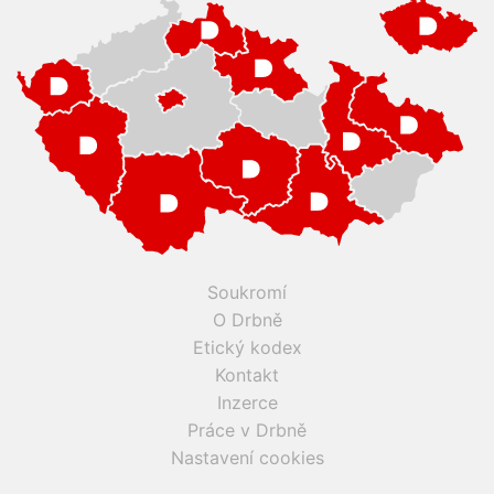
Soukromí
O Drbně
Etický kodex
Kontakt
Inzerce
Práce v Drbně
Nastavení cookies