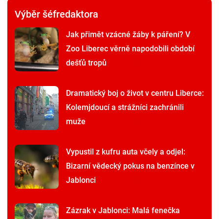
Výběr šéfredaktora
Jak přimět vzácné žáby k páření? V
Zoo Liberec věrně napodobili období
dešťů tropů
Dramatický boj o život v centru Liberce:
Kolemjdoucí a strážníci zachránili
muže
Vypustil z kufru auta včely a odjel:
Bizarní vědecký pokus na benzínce v
Jablonci
Zázrak v Jablonci: Malá fenečka