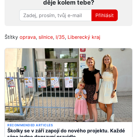
děje kolem tebe?
Přihlásit
Štítky
oprava
,
silnice
,
I/35
,
Liberecký kraj