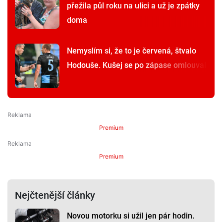
přežila půl roku na ulici a už je zpátky
doma
Nemyslím si, že to je červená, štvalo
Hodouše. Kušej se po zápase omlouval
Premium
Premium
Nejčtenější články
Novou motorku si užil jen pár hodin.