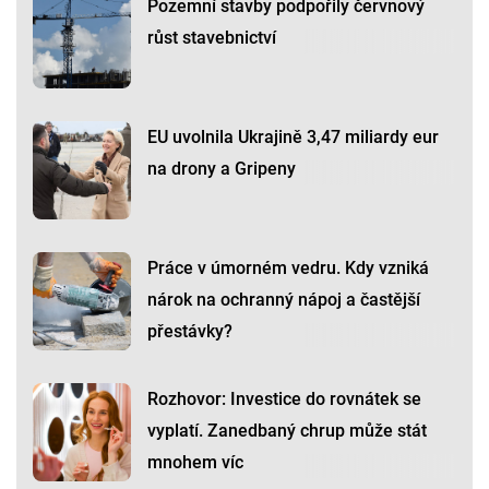
Pozemní stavby podpořily červnový
růst stavebnictví
EU uvolnila Ukrajině 3,47 miliardy eur
na drony a Gripeny
Práce v úmorném vedru. Kdy vzniká
nárok na ochranný nápoj a častější
přestávky?
Rozhovor: Investice do rovnátek se
vyplatí. Zanedbaný chrup může stát
mnohem víc