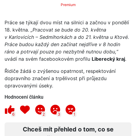
Premium
Práce se týkají dvou míst na silnici a začnou v pondělí
18. května.
„Pracovat se bude do 20. května
v Karlovicích – Sedmihorkách a do 21. května u Ktové.
Práce budou každý den začínat nejdříve v 8 hodin
ráno a potrvají pouze po nezbytně nutnou dobu,“
uvádí na svém facebookovém profilu
Liberecký kraj
.
Řidiče žádá o zvýšenou opatrnost, respektování
dopravního značení a trpělivost při průjezdu
opravovanými úseky.
Hodnocení článku
6
2
3
1
Chceš mít přehled o tom, co se