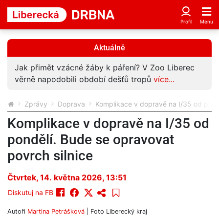
Aktuálně
Novou motorku si užil jen pár hodin. Vlastní chyba
ho stála život
více...
Zprávy
Doprava
Komplikace v dopravě na I/35 od pondě
Komplikace v dopravě na I/35 od
pondělí. Bude se opravovat
povrch silnice
Čtvrtek, 14. května 2026, 13:51
Diskutuj na FB
Autoři
Martina Petrášková
| Foto
Liberecký kraj