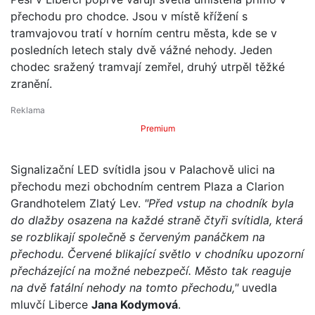
přechodu pro chodce. Jsou v místě křížení s
tramvajovou tratí v horním centru města, kde se v
posledních letech staly dvě vážné nehody. Jeden
chodec sražený tramvají zemřel, druhý utrpěl těžké
zranění.
Premium
Signalizační LED svítidla jsou v Palachově ulici na
přechodu mezi obchodním centrem Plaza a Clarion
Grandhotelem Zlatý Lev.
"Před vstup na chodník byla
do dlažby osazena na každé straně čtyři svítidla, která
se rozblikají společně s červeným panáčkem na
přechodu. Červené blikající světlo v chodníku upozorní
přecházející na možné nebezpečí. Město tak reaguje
na dvě fatální nehody na tomto přechodu,"
uvedla
mluvčí Liberce
Jana Kodymová
.