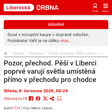
Aktuálně
Tři pobodaní nožem v Tanvaldu. Útočníka policie
zadržela
více...
Zprávy
Doprava
Pozor, přechod. Pěší v Liberci poprvé
Pozor, přechod. Pěší v Liberci
poprvé varují světla umístěná
přímo v přechodu pro chodce
Středa, 8. července 2026, 06:24
Diskutuj na FB
Autoři
ČTK
| Foto
Město Liberec