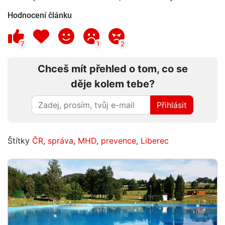
Hodnocení článku
7
1
2
Chceš mít přehled o tom, co se
děje kolem tebe?
Přihlásit
Štítky
ČR
,
správa
,
MHD
,
prevence
,
Liberec