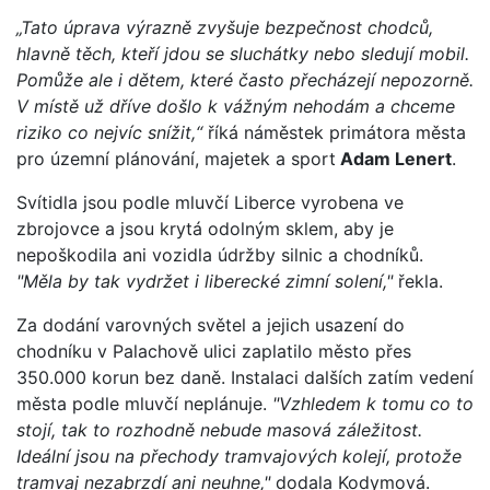
„Tato úprava výrazně zvyšuje bezpečnost chodců,
hlavně těch, kteří jdou se sluchátky nebo sledují mobil.
Pomůže ale i dětem, které často přecházejí nepozorně.
V místě už dříve došlo k vážným nehodám a chceme
riziko co nejvíc snížit,“
říká náměstek primátora města
pro územní plánování, majetek a sport
Adam Lenert
.
Svítidla jsou podle mluvčí Liberce vyrobena ve
zbrojovce a jsou krytá odolným sklem, aby je
nepoškodila ani vozidla údržby silnic a chodníků.
"Měla by tak vydržet i liberecké zimní solení,"
řekla.
Za dodání varovných světel a jejich usazení do
chodníku v Palachově ulici zaplatilo město přes
350.000 korun bez daně. Instalaci dalších zatím vedení
města podle mluvčí neplánuje.
"Vzhledem k tomu co to
stojí, tak to rozhodně nebude masová záležitost.
Ideální jsou na přechody tramvajových kolejí, protože
tramvaj nezabrzdí ani neuhne,"
dodala Kodymová.