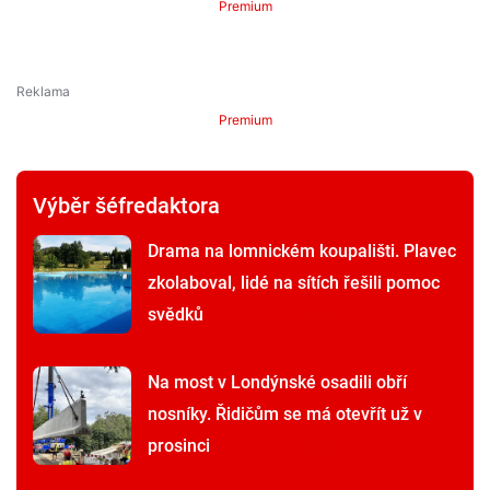
Premium
Premium
Výběr šéfredaktora
Drama na lomnickém koupališti. Plavec
zkolaboval, lidé na sítích řešili pomoc
svědků
Na most v Londýnské osadili obří
nosníky. Řidičům se má otevřít už v
prosinci