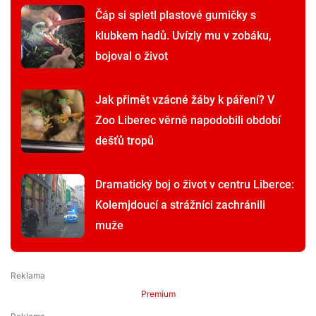
Čáp si spletl plastové gumičky s
klubkem hadů. Uvízly mu v zobáku,
bojoval o život
Jak přimět vzácné žáby k páření? V
Zoo Liberec věrně napodobili období
dešťů tropů
Dramatický boj o život v centru Liberce:
Kolemjdoucí a strážníci zachránili
muže
Premium