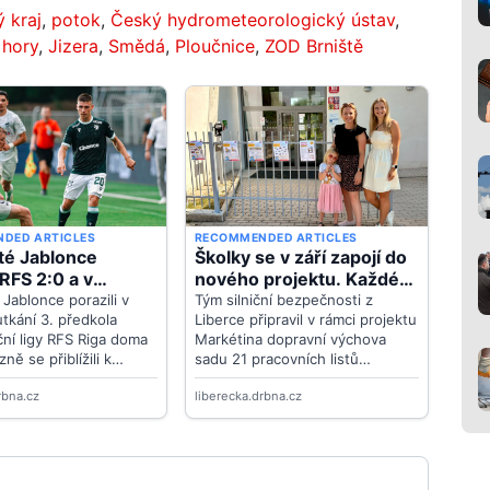
 kraj
,
potok
,
Český hydrometeorologický ústav
,
 hory
,
Jizera
,
Smědá
,
Ploučnice
,
ZOD Brniště