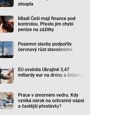
stoupla
Mladí Češi mají finance pod
kontrolou. Přesto jim chybí
peníze na zážitky
Pozemní stavby podpořily
červnový růst stavebnictví
EU uvolnila Ukrajině 3,47
miliardy eur na drony a Gripeny
Práce v úmorném vedru. Kdy
vzniká nárok na ochranný nápoj
a častější přestávky?