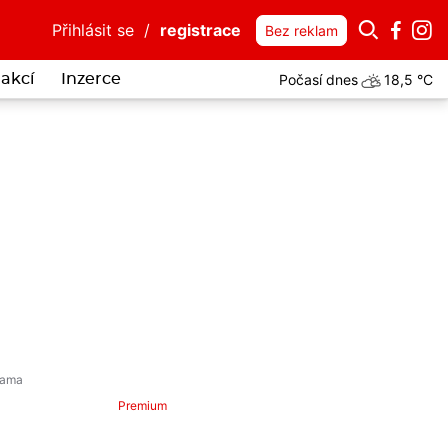
Přihlásit se
/
registrace
Bez reklam
Počasí dnes
18,5 °C
akcí
Inzerce
i spletl plastové gumičky s klubkem hadů. Uvízly mu v zobáku, bojov
Premium