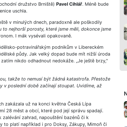
bchodní družstvo Brniště)
Pavel Cihlář
. Méně bude
enice uschla.
deště v minulých dnech, paradoxně ale poškodily
u to nejhorší porosty, které jsme měli, dokonce jsme
ronom. I mák vysévali opakovaně.
mědělsko-potravinářským podnikům v Libereckém
dělské půdy. Jak velký dopad bude mít nižší úroda
zatím nikdo odhadnout nedokáže. „Je ještě brzy,"
enou, takže to nemusí být žádná katastrofa. Přestože
y v poslední době začínají stoupat. Uvidíme, až
N
ch zakázala už na konci května Česká Lípa
í 28 měst a obcí, které pod její správu spadají.
 zalévání zahrad, napouštění bazénů či k
 to platí například i pro Doksy, Zákupy, Mimoň či