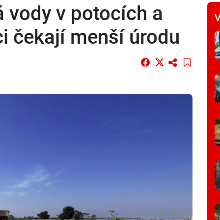
á vody v potocích a
V
i čekají menší úrodu