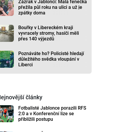
Zázrak v Jablonci: Malá fenečka
přežila půl roku na ulici a už je
zpátky doma
Bouřky v Libereckém kraji
vyvracely stromy, hasiči měli
přes 140 výjezdů
Poznáváte ho? Policisté hledají
důležitého svědka vloupání v
Liberci
ejnovější články
Fotbalisté Jablonce porazili RFS
2:0 a v Konferenční lize se
přiblížili postupu