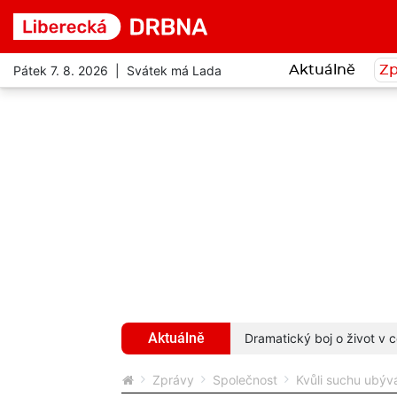
Pátek 7. 8. 2026 | Svátek má Lada
Aktuálně
Zp
Aktuálně
hyba ho stála život
více...
Dramatický boj o život v c
Zprávy
Společnost
Kvůli suchu ubýv