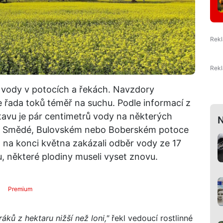
i vody v potocích a řekách. Navzdory
e řada toků téměř na suchu. Podle informací z
vu je pár centimetrů vody na některých
N
eře, Smědé, Bulovském nebo Boberském potoce
ž na konci května zakázali odběr vody ze 17
u, některé plodiny museli vyset znovu.
Premium
ků z hektaru nižší než loni,"
řekl vedoucí rostlinné