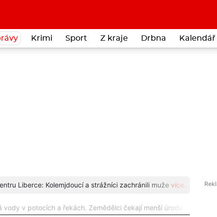
rávy
Krimi
Sport
Z kraje
Drbna
Kalendář 
entru Liberce: Kolemjdoucí a strážníci zachránili muže
více...
Čáp s
á vody v potocích a řekách. Zemědělci čekají menší úrodu