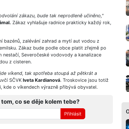
volání zákazu, bude tak neprodleně učiněno,"
ámal.
Zákaz vyhlašuje radnice prakticky každý rok,
í bazénů, zalévání zahrad a mytí aut vodou z
emilsku. Zákaz bude podle obce platit zřejmě po
ám nestačí, Severočeské vodovody a kanalizace
ou z cisteren.
ijde víkend, tak spotřeba stoupá až pětkrát a
uvčí SČVK
Iveta Kardianová
. Troskovice jsou totiž
i, kde o víkendech výrazně přibývá obyvatel.
 tom, co se děje kolem tebe?
O
Přihlásit