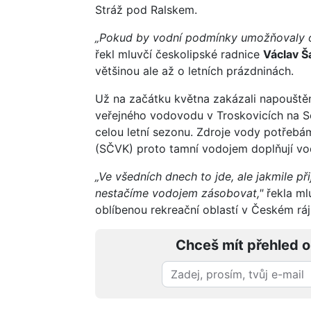
Stráž pod Ralskem.
„Pokud by vodní podmínky umožňovaly od
řekl mluvčí českolipské radnice
Václav Š
většinou ale až o letních prázdninách.
Už na začátku května zakázali napouštěn
veřejného vodovodu v Troskovicích na S
celou letní sezonu. Zdroje vody potřeb
(SČVK) proto tamní vodojem doplňují vod
„Ve všedních dnech to jde, ale jakmile př
nestačíme vodojem zásobovat,"
řekla ml
oblíbenou rekreační oblastí v Českém ráj
Chceš mít přehled o