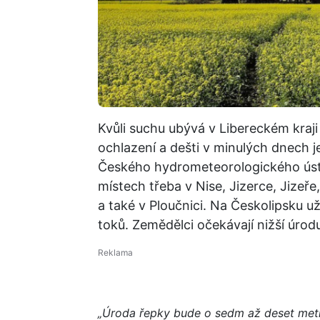
Kvůli suchu ubývá v Libereckém kraj
ochlazení a dešti v minulých dnech j
Českého hydrometeorologického ústa
místech třeba v Nise, Jizerce, Jiz
a také v Ploučnici. Na Českolipsku u
toků. Zemědělci očekávají nižší úrod
„Úroda řepky bude o sedm až deset metrá