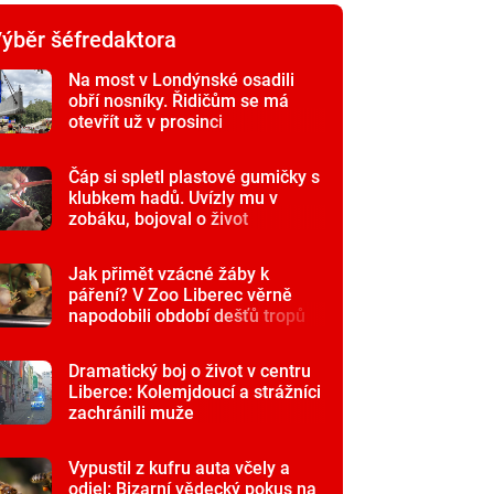
ýběr šéfredaktora
Na most v Londýnské osadili
obří nosníky. Řidičům se má
otevřít už v prosinci
Čáp si spletl plastové gumičky s
klubkem hadů. Uvízly mu v
zobáku, bojoval o život
Jak přimět vzácné žáby k
páření? V Zoo Liberec věrně
napodobili období dešťů tropů
Dramatický boj o život v centru
Liberce: Kolemjdoucí a strážníci
zachránili muže
Vypustil z kufru auta včely a
odjel: Bizarní vědecký pokus na