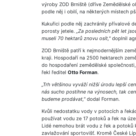
výroby ZOD Brniště (dříve Zemědělské o
podle něj i obilí, na některých místech pš
Kukuřici podle něj zachránily přívalové 
porosty jetele.
„Za posledních pět let jso
museli 70 hektarů znovu osít,"
doplnil ag
ZOD Brniště patří k nejmodernějším ze
kraji. Hospodaří na 2500 hektarech země
do hospodaření zemědělské společnosti, 
řekl ředitel
Otto Forman
.
„Trh většinou vyváží nižší úrodu lepší c
nás sucho postihne na výnosech, tak cen
budeme prodávat,"
dodal Forman.
Kvůli nedostatku vody v potocích a řeká
používat vodu ze 17 potoků a řek na územ
Lidé nemohou brát vodu z řek a potoků k
zavlažování sportovišť. Kromě České Lípy