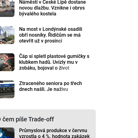
Náměstí v České Lípě dostane
novou dlažbu. Vznikne i obrys
bývalého kostela
Na most v Londýnské osadili
obří nosníky. Řidičům se má
otevřít už v prosinci
Čáp si spletl plastové gumičky s
klubkem hadů. Uvízly mu v
zobáku, bojoval o život
Ztraceného seniora po třech
dnech našli. Je naživu
 čem píše Trade-off
Průmyslová produkce v červnu
vzrostla o 4 %, hodnota zakázek