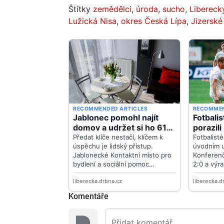
Štítky
zemědělci
,
úroda
,
sucho
,
Liberecký
Lužická Nisa
,
okres Česká Lípa
,
Jizerské
Komentáře