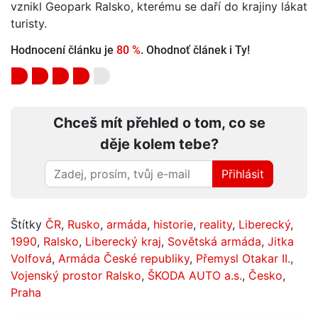
vznikl Geopark Ralsko, kterému se daří do krajiny lákat
turisty.
Hodnocení článku je
80 %
. Ohodnoť článek i Ty!
Chceš mít přehled o tom, co se
děje kolem tebe?
Přihlásit
Štítky
ČR
,
Rusko
,
armáda
,
historie
,
reality
,
Liberecký
,
1990
,
Ralsko
,
Liberecký kraj
,
Sovětská armáda
,
Jitka
Volfová
,
Armáda České republiky
,
Přemysl Otakar II.
,
Vojenský prostor Ralsko
,
ŠKODA AUTO a.s.
,
Česko
,
Praha