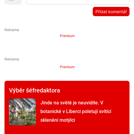
Přidat komentář
Premium
Premium
Výběr šéfredaktora
Jinde na světě je neuvidíte. V
botanické v Liberci poletují svítící
sklenění motýlci