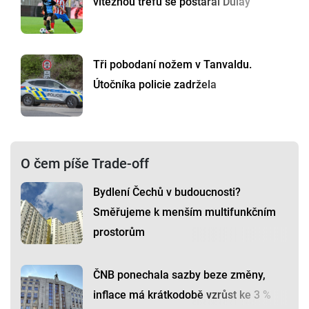
vítěznou trefu se postaral Dulay
Tři pobodaní nožem v Tanvaldu.
Útočníka policie zadržela
O čem píše Trade-off
Bydlení Čechů v budoucnosti?
Směřujeme k menším multifunkčním
prostorům
ČNB ponechala sazby beze změny,
inflace má krátkodobě vzrůst ke 3 %