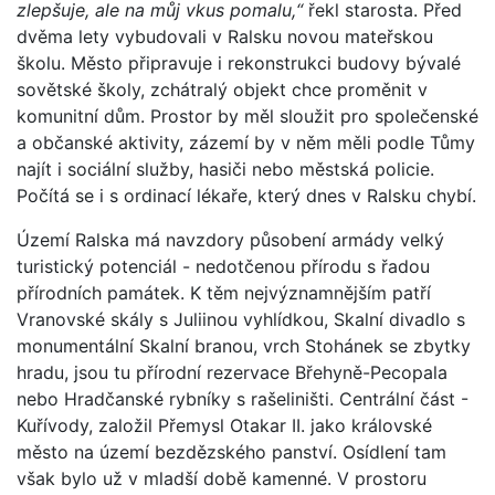
zlepšuje, ale na můj vkus pomalu,“
řekl starosta. Před
dvěma lety vybudovali v Ralsku novou mateřskou
školu. Město připravuje i rekonstrukci budovy bývalé
sovětské školy, zchátralý objekt chce proměnit v
komunitní dům. Prostor by měl sloužit pro společenské
a občanské aktivity, zázemí by v něm měli podle Tůmy
najít i sociální služby, hasiči nebo městská policie.
Počítá se i s ordinací lékaře, který dnes v Ralsku chybí.
Území Ralska má navzdory působení armády velký
turistický potenciál - nedotčenou přírodu s řadou
přírodních památek. K těm nejvýznamnějším patří
Vranovské skály s Juliinou vyhlídkou, Skalní divadlo s
monumentální Skalní branou, vrch Stohánek se zbytky
hradu, jsou tu přírodní rezervace Břehyně-Pecopala
nebo Hradčanské rybníky s rašeliništi. Centrální část -
Kuřívody, založil Přemysl Otakar II. jako královské
město na území bezdězského panství. Osídlení tam
však bylo už v mladší době kamenné. V prostoru