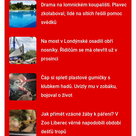
Drama na lomnickém koupališti. Plavec
zkolaboval, lidé na sítích řešili pomoc
svědků
Na most v Londýnské osadili obří
nosníky. Řidičům se má otevřít už v
prosinci
Čáp si spletl plastové gumičky s
klubkem hadů. Uvízly mu v zobáku,
bojoval o život
Jak přimět vzácné žáby k páření? V
Zoo Liberec věrně napodobili období
dešťů tropů