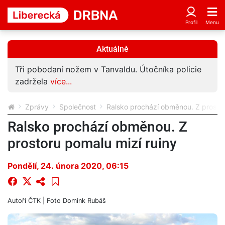
Aktuálně
Tři pobodaní nožem v Tanvaldu. Útočníka policie
zadržela
více...
Zprávy
Společnost
Ralsko prochází obměnou. Z prostor
Ralsko prochází obměnou. Z
prostoru pomalu mizí ruiny
Pondělí, 24. února 2020, 06:15
Autoři
ČTK
| Foto
Domink Rubáš