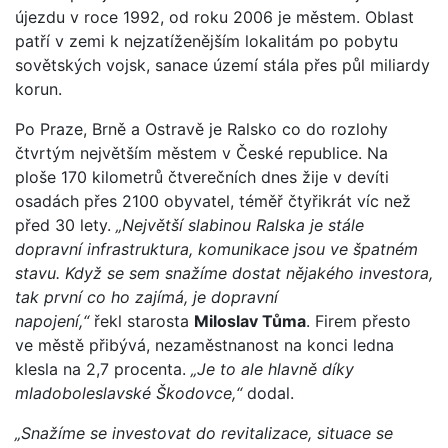
újezdu v roce 1992, od roku 2006 je městem. Oblast
patří v zemi k nejzatíženějším lokalitám po pobytu
sovětských vojsk, sanace území stála přes půl miliardy
korun.
Po Praze, Brně a Ostravě je Ralsko co do rozlohy
čtvrtým největším městem v České republice. Na
ploše 170 kilometrů čtverečních dnes žije v devíti
osadách přes 2100 obyvatel, téměř čtyřikrát víc než
před 30 lety.
„Největší slabinou Ralska je stále
dopravní infrastruktura, komunikace jsou ve špatném
stavu. Když se sem snažíme dostat nějakého investora,
tak první co ho zajímá, je dopravní
napojení,“
řekl starosta
Miloslav Tůma
. Firem přesto
ve městě přibývá, nezaměstnanost na konci ledna
klesla na 2,7 procenta.
„Je to ale hlavně díky
mladoboleslavské Škodovce,“
dodal.
„Snažíme se investovat do revitalizace, situace se