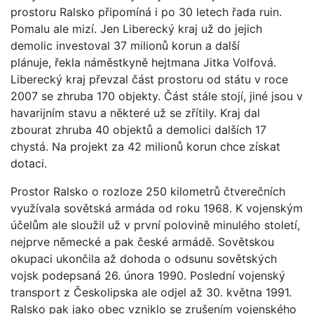
prostoru Ralsko připomíná i po 30 letech řada ruin.
Pomalu ale mizí. Jen Liberecký kraj už do jejich
demolic investoval 37 milionů korun a další
plánuje, řekla náměstkyně hejtmana Jitka Volfová.
Liberecký kraj převzal část prostoru od státu v roce
2007 se zhruba 170 objekty. Část stále stojí, jiné jsou v
havarijním stavu a některé už se zřítily. Kraj dal
zbourat zhruba 40 objektů a demolici dalších 17
chystá. Na projekt za 42 milionů korun chce získat
dotaci.
Prostor Ralsko o rozloze 250 kilometrů čtverečních
využívala sovětská armáda od roku 1968. K vojenským
účelům ale sloužil už v první polovině minulého století,
nejprve německé a pak české armádě. Sovětskou
okupaci ukončila až dohoda o odsunu sovětských
vojsk podepsaná 26. února 1990. Poslední vojenský
transport z Českolipska ale odjel až 30. května 1991.
Ralsko pak jako obec vzniklo se zrušením vojenského