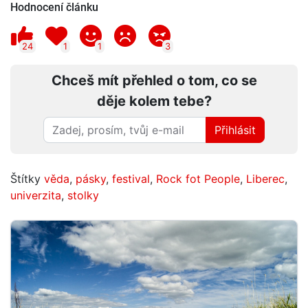
Hodnocení článku
24
1
1
3
Chceš mít přehled o tom, co se
děje kolem tebe?
Přihlásit
Štítky
věda
,
pásky
,
festival
,
Rock fot People
,
Liberec
,
univerzita
,
stolky