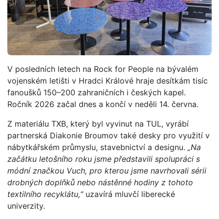
V posledních letech na Rock for People na bývalém
vojenském letišti v Hradci Králové hraje desítkám tisíc
fanoušků 150–200 zahraničních i českých kapel.
Ročník 2026 začal dnes a končí v neděli 14. června.
Z materiálu TXB, který byl vyvinut na TUL, vyrábí
partnerská Diakonie Broumov také desky pro využití v
nábytkářském průmyslu, stavebnictví a designu.
„Na
začátku letošního roku jsme představili spolupráci s
módní značkou Vuch, pro kterou jsme navrhovali sérii
drobných doplňků nebo nástěnné hodiny z tohoto
textilního recyklátu,“
uzavírá mluvčí liberecké
univerzity.