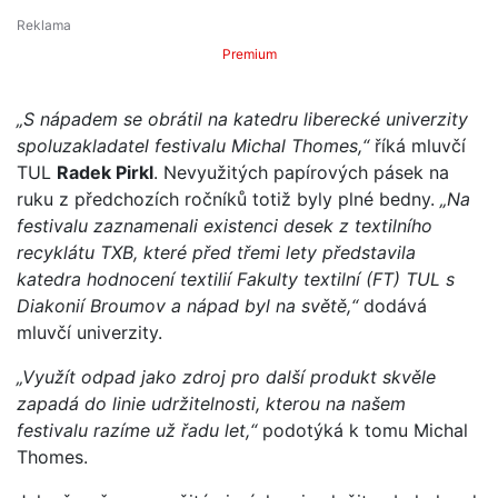
Premium
„S nápadem se obrátil na katedru liberecké univerzity
spoluzakladatel festivalu Michal Thomes,“
říká mluvčí
TUL
Radek Pirkl
. Nevyužitých papírových pásek na
ruku z předchozích ročníků totiž byly plné bedny.
„Na
festivalu zaznamenali existenci desek z textilního
recyklátu TXB, které před třemi lety představila
katedra hodnocení textilií Fakulty textilní (FT) TUL s
Diakonií Broumov a nápad byl na světě,“
dodává
mluvčí univerzity.
„Využít odpad jako zdroj pro další produkt skvěle
zapadá do linie udržitelnosti, kterou na našem
festivalu razíme už řadu let,“
podotýká k tomu Michal
Thomes.