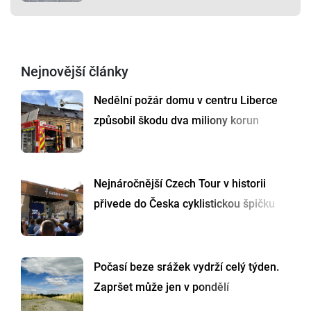
Nejnovější články
Nedělní požár domu v centru Liberce
způsobil škodu dva miliony korun
Nejnáročnější Czech Tour v historii
přivede do Česka cyklistickou špičku
Počasí beze srážek vydrží celý týden.
Zapršet může jen v pondělí