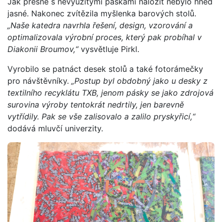
Jak přesně s nevyužitými páskami naložit nebylo hned
jasné. Nakonec zvítězila myšlenka barových stolů.
„Naše katedra navrhla řešení, design, vzorování a
optimalizovala výrobní proces, který pak probíhal v
Diakonii Broumov,“
vysvětluje Pirkl.
Vyrobilo se patnáct desek stolů a také fotorámečky
pro návštěvníky.
„Postup byl obdobný jako u desky z
textilního recyklátu TXB, jenom pásky se jako zdrojová
surovina výroby tentokrát nedrtily, jen barevně
vytřídily. Pak se vše zalisovalo a zalilo pryskyřicí,“
dodává mluvčí univerzity.