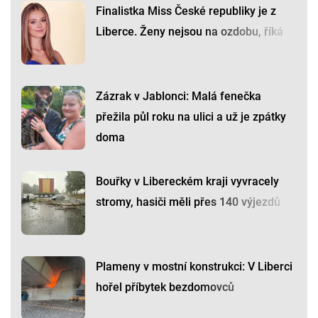
Finalistka Miss České republiky je z
Liberce. Ženy nejsou na ozdobu, říká
Zázrak v Jablonci: Malá fenečka
přežila půl roku na ulici a už je zpátky
doma
Bouřky v Libereckém kraji vyvracely
stromy, hasiči měli přes 140 výjezdů
Plameny v mostní konstrukci: V Liberci
hořel příbytek bezdomovců