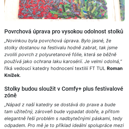
Povrchová úprava pro vysokou odolnost stolků
„Novinkou byla povrchová úprava. Bylo jasné, že
stolky dostanou na festivalu hodně zabrat, tak jsme
zvolili povrch z polyuretanové fólie, která se běžně
používá jako ochrana laku karosérií. Je velmi odolná,“
říká vedoucí katedry hodnocení textilií FT TUL
Roman
Knížek
.
Stolky budou sloužit v Comfy+ plus festivalové
zóně
„Nápad z naší katedry se dostává do praxe a bude
tam užitečný, zároveň bude vypadat dobře, a přitom
elegantně řeší problém s nadbytečnými páskami, tedy
odpadem. Pro mě je to příklad ideální spolupráce mezi