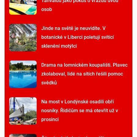
Tanvaldu jako pokus o vraždu dvou
osob
Jinde na světě je neuvidíte. V
botanické v Liberci poletují svítící
sklenění motýlci
Drama na lomnickém koupališti. Plavec
zkolaboval, lidé na sítích řešili pomoc
svědků
Na most v Londýnské osadili obří
nosníky. Řidičům se má otevřít už v
prosinci