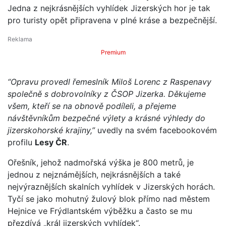
Jedna z nejkrásnějších vyhlídek Jizerských hor je tak
pro turisty opět připravena v plné kráse a bezpečnější.
Premium
“Opravu provedl řemeslník Miloš Lorenc z Raspenavy
společně s dobrovolníky z ČSOP Jizerka. Děkujeme
všem, kteří se na obnově podíleli, a přejeme
návštěvníkům bezpečné výlety a krásné výhledy do
jizerskohorské krajiny,”
uvedly na svém facebookovém
profilu
Lesy ČR
.
Ořešník, jehož nadmořská výška je 800 metrů, je
jednou z nejznámějších, nejkrásnějších a také
nejvýraznějších skalních vyhlídek v Jizerských horách.
Tyčí se jako mohutný žulový blok přímo nad městem
Hejnice ve Frýdlantském výběžku a často se mu
přezdívá „král jizerských vyhlídek“.