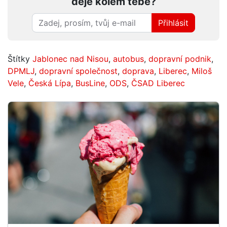
děje kolem tebe?
Přihlásit
Štítky
Jablonec nad Nisou
,
autobus
,
dopravní podnik
,
DPMLJ
,
dopravní společnost
,
doprava
,
Liberec
,
Miloš
Vele
,
Česká Lípa
,
BusLine
,
ODS
,
ČSAD Liberec