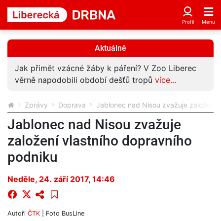
Aktuálně
Jak přimět vzácné žáby k páření? V Zoo Liberec
věrně napodobili období dešťů tropů
více...
Zprávy
Doprava
Jablonec nad Nisou zvažuje založení 
Jablonec nad Nisou zvažuje
založení vlastního dopravního
podniku
Neděle, 24. září 2017, 14:46
Autoři
ČTK
| Foto
BusLine