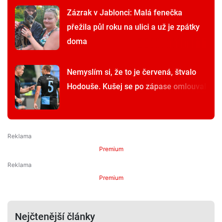
Zázrak v Jablonci: Malá fenečka
přežila půl roku na ulici a už je zpátky
doma
Nemyslím si, že to je červená, štvalo
Hodouše. Kušej se po zápase omlouval
Premium
Premium
Nejčtenější články