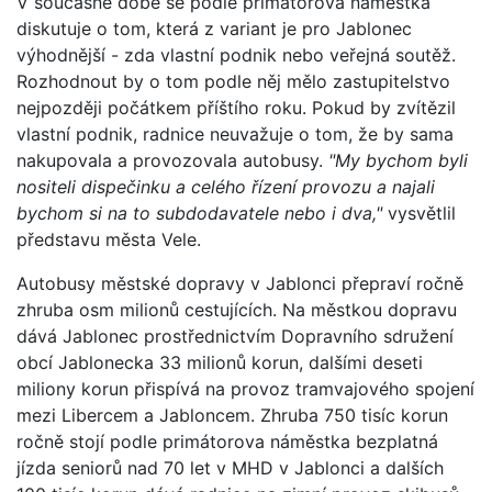
V současné době se podle primátorova náměstka
diskutuje o tom, která z variant je pro Jablonec
výhodnější - zda vlastní podnik nebo veřejná soutěž.
Rozhodnout by o tom podle něj mělo zastupitelstvo
nejpozději počátkem příštího roku. Pokud by zvítězil
vlastní podnik, radnice neuvažuje o tom, že by sama
nakupovala a provozovala autobusy.
"My bychom byli
nositeli dispečinku a celého řízení provozu a najali
bychom si na to subdodavatele nebo i dva,"
vysvětlil
představu města Vele.
Autobusy městské dopravy v Jablonci přepraví ročně
zhruba osm milionů cestujících. Na městkou dopravu
dává Jablonec prostřednictvím Dopravního sdružení
obcí Jablonecka 33 milionů korun, dalšími deseti
miliony korun přispívá na provoz tramvajového spojení
mezi Libercem a Jabloncem. Zhruba 750 tisíc korun
ročně stojí podle primátorova náměstka bezplatná
jízda seniorů nad 70 let v MHD v Jablonci a dalších