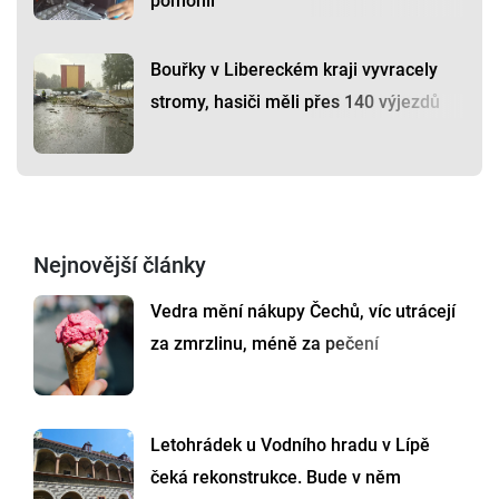
pomohli
Bouřky v Libereckém kraji vyvracely
stromy, hasiči měli přes 140 výjezdů
Nejnovější články
Vedra mění nákupy Čechů, víc utrácejí
za zmrzlinu, méně za pečení
Letohrádek u Vodního hradu v Lípě
čeká rekonstrukce. Bude v něm