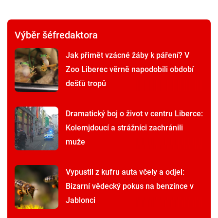
Výběr šéfredaktora
Jak přimět vzácné žáby k páření? V
Zoo Liberec věrně napodobili období
dešťů tropů
Dramatický boj o život v centru Liberce:
Kolemjdoucí a strážníci zachránili
muže
Vypustil z kufru auta včely a odjel:
Bizarní vědecký pokus na benzínce v
Jablonci