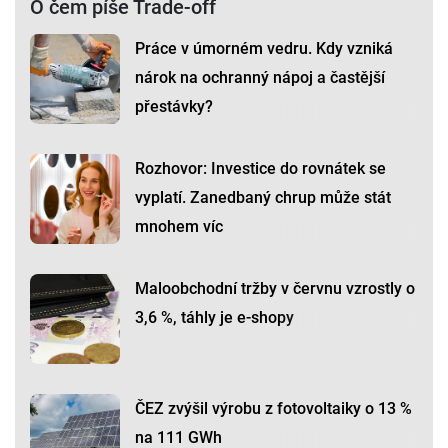
O čem píše Trade-off
Práce v úmorném vedru. Kdy vzniká
nárok na ochranný nápoj a častější
přestávky?
Rozhovor: Investice do rovnátek se
vyplatí. Zanedbaný chrup může stát
mnohem víc
Maloobchodní tržby v červnu vzrostly o
3,6 %, táhly je e-shopy
ČEZ zvýšil výrobu z fotovoltaiky o 13 %
na 111 GWh