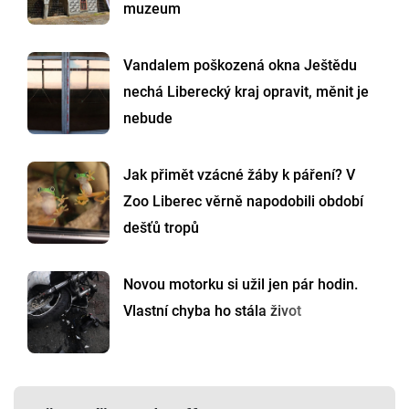
muzeum
Vandalem poškozená okna Ještědu
nechá Liberecký kraj opravit, měnit je
nebude
Jak přimět vzácné žáby k páření? V
Zoo Liberec věrně napodobili období
dešťů tropů
Novou motorku si užil jen pár hodin.
Vlastní chyba ho stála život