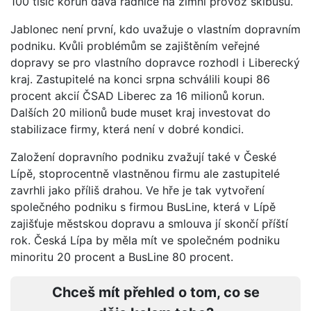
100 tisíc korun dává radnice na zimní provoz skibusů.
Jablonec není první, kdo uvažuje o vlastním dopravním
podniku. Kvůli problémům se zajištěním veřejné
dopravy se pro vlastního dopravce rozhodl i Liberecký
kraj. Zastupitelé na konci srpna schválili koupi 86
procent akcií ČSAD Liberec za 16 milionů korun.
Dalších 20 milionů bude muset kraj investovat do
stabilizace firmy, která není v dobré kondici.
Založení dopravního podniku zvažují také v České
Lípě, stoprocentně vlastněnou firmu ale zastupitelé
zavrhli jako příliš drahou. Ve hře je tak vytvoření
společného podniku s firmou BusLine, která v Lípě
zajišťuje městskou dopravu a smlouva jí skončí příští
rok. Česká Lípa by měla mít ve společném podniku
minoritu 20 procent a BusLine 80 procent.
Chceš mít přehled o tom, co se