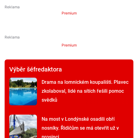
Premium
Premium
Výběr šéfredaktora
Drama na lomnickém koupališti. Plavec
zkolaboval, lidé na sítích řešili pomoc
svědků
Na most v Londýnské osadili obří
nosníky. Řidičům se má otevřít už v
prosinci