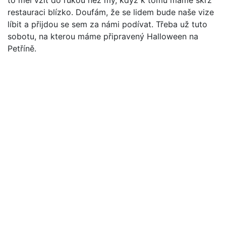
to měl vzít do rukou než my, když k tomu máme skrz
restauraci blízko. Doufám, že se lidem bude naše vize
líbit a přijdou se sem za námi podívat. Třeba už tuto
sobotu, na kterou máme připravený Halloween na
Petříně.