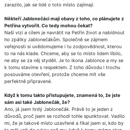
zarazilo, jak se lidé o toto místo zajímají.
Někteří Jablonečáci mají obavy z toho, co plánujete z
Petřína vytvořit. Co tedy mohou čekat?
Naší vizí a cílem je navrátit na Petřín život a nabídnout
ho zpátky Jablonečákům. Společně se zájmem
veřejnosti si uvědomujeme i tu zodpovědnost, kterou
to na nás klade. Chceme, aby se to místo lidem líbilo,
ne aby se za něj styděli. Je to ikona Jablonce a my se
k tomu stavíme s respektem. Z toho důvodu i trochu
posouváme otevření, protože chceme mít vše
perfektně připravené.
Když k tomu takto přistupujete, znamená to, že jste
sám asi také Jablonečák, že?
Ano, já jsem hrdý Jablonečák. Právě to je jeden z
důvodů, proč jsem se rozhodl tohle spunktovat. Vadilo
mi, že je takové místo uzavřené a říkal jsem si, kdo by