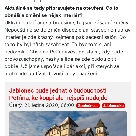
Aktuálně se tedy připravujete na otevření. Co to
obnáší a změní se nějak interiér?
Uklízíme, natíráme a brousíme, to jsou zásadní změny.
Nepouštíme se do změn dispozic ani stavebních úprav.
Interiér je zde krásný, zejména pak secesní salón. Do
toho by byl hřích zasahovat. To bychom si ani
nedovolili. Chceme Petřín uvést do stavu, kdy bude
provozuschopný, hezký a lidé se zde budou cítit
dobře. Už jsme uspořádali pár akcí, při kterých se
mohli lidé podívat dovnitř a byli nadšení.
Jablonec bude jednat o budoucnosti
Petřína, ke koupi ale nejspíš nedojde
Úterý, 21. ledna 2020, 06:00
Společnost
Jablonecko