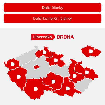
Další články
Další komerční články