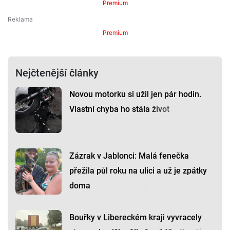
Premium
Premium
Nejčtenější články
Novou motorku si užil jen pár hodin.
Vlastní chyba ho stála život
Zázrak v Jablonci: Malá fenečka
přežila půl roku na ulici a už je zpátky
doma
Bouřky v Libereckém kraji vyvracely