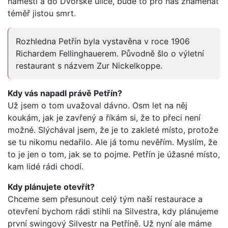
náměstí a do Dvorské ulice, bude to pro nás znamenat
téměř jistou smrt.
Rozhledna Petřín byla vystavěna v roce 1906
Richardem Fellinghauerem. Původně šlo o výletní
restaurant s názvem Zur Nickelkoppe.
Kdy vás napadl právě Petřín?
Už jsem o tom uvažoval dávno. Osm let na něj
koukám, jak je zavřený a říkám si, že to přeci není
možné. Slýchával jsem, že je to zakleté místo, protože
se tu nikomu nedařilo. Ale já tomu nevěřím. Myslím, že
to je jen o tom, jak se to pojme. Petřín je úžasné místo,
kam lidé rádi chodí.
Kdy plánujete otevřít?
Chceme sem přesunout celý tým naší restaurace a
otevření bychom rádi stihli na Silvestra, kdy plánujeme
první swingový Silvestr na Petříně. Už nyní ale máme