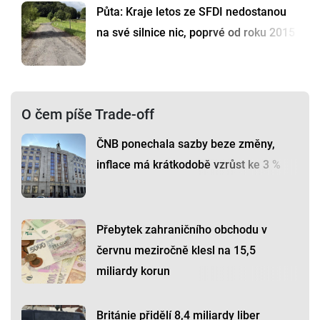
Půta: Kraje letos ze SFDI nedostanou
na své silnice nic, poprvé od roku 2015
O čem píše Trade-off
ČNB ponechala sazby beze změny,
inflace má krátkodobě vzrůst ke 3 %
Přebytek zahraničního obchodu v
červnu meziročně klesl na 15,5
miliardy korun
Británie přidělí 8,4 miliardy liber