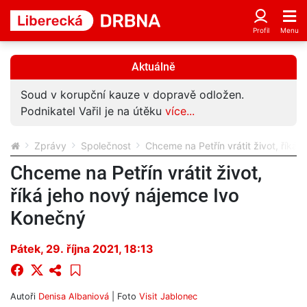
Aktuálně
Soud v korupční kauze v dopravě odložen.
Podnikatel Vařil je na útěku
více...
Zprávy
Společnost
Chceme na Petřín vrátit život, říká
Chceme na Petřín vrátit život,
říká jeho nový nájemce Ivo
Konečný
Pátek, 29. října 2021, 18:13
Autoři
Denisa Albaniová
| Foto
Visit Jablonec