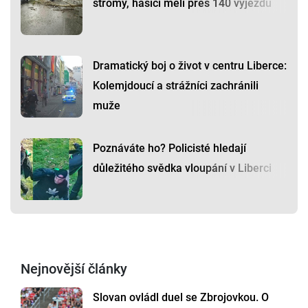
stromy, hasiči měli přes 140 výjezdů
Dramatický boj o život v centru Liberce:
Kolemjdoucí a strážníci zachránili
muže
Poznáváte ho? Policisté hledají
důležitého svědka vloupání v Liberci
Nejnovější články
Slovan ovládl duel se Zbrojovkou. O