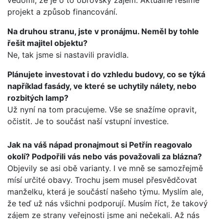
vědomi, že je o to obrovský zájem. Aktuálně řešíme
projekt a způsob financování.
Na druhou stranu, jste v pronájmu. Neměl by tohle
řešit majitel objektu?
Ne, tak jsme si nastavili pravidla.
Plánujete investovat i do vzhledu budovy, co se týká
například fasády, ve které se uchytily nálety, nebo
rozbitých lamp?
Už nyní na tom pracujeme. Vše se snažíme opravit,
očistit. Je to součást naší vstupní investice.
Jak na váš nápad pronajmout si Petřín reagovalo
okolí? Podpořili vás nebo vás považovali za blázna?
Objevily se asi obě varianty. I ve mně se samozřejmě
mísí určité obavy. Trochu jsem musel přesvědčovat
manželku, která je součástí našeho týmu. Myslím ale,
že teď už nás všichni podporují. Musím říct, že takový
zájem ze strany veřejnosti jsme ani nečekali. Až nás