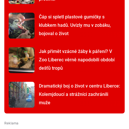
Čáp si spletl plastové gumičky s
klubkem hadů. Uvízly mu v zobáku,
bojoval o život
Jak přimět vzácné žáby k páření? V
Zoo Liberec věrně napodobili období
dešťů tropů
Dramatický boj o život v centru Liberce:
Kolemjdoucí a strážníci zachránili
muže