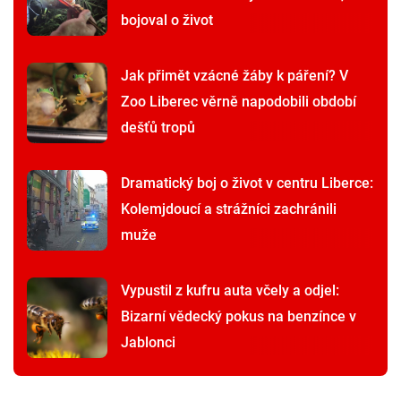
bojoval o život
Jak přimět vzácné žáby k páření? V
Zoo Liberec věrně napodobili období
dešťů tropů
Dramatický boj o život v centru Liberce:
Kolemjdoucí a strážníci zachránili
muže
Vypustil z kufru auta včely a odjel:
Bizarní vědecký pokus na benzínce v
Jablonci