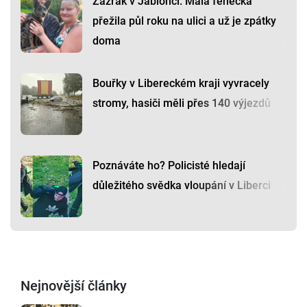
Zázrak v Jablonci: Malá fenečka
přežila půl roku na ulici a už je zpátky
doma
Bouřky v Libereckém kraji vyvracely
stromy, hasiči měli přes 140 výjezdů
Poznáváte ho? Policisté hledají
důležitého svědka vloupání v Liberci
Nejnovější články