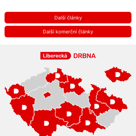
Další články
Další komerční články