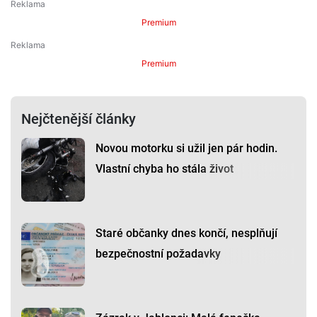
Premium
Premium
Nejčtenější články
Novou motorku si užil jen pár hodin.
Vlastní chyba ho stála život
Staré občanky dnes končí, nesplňují
bezpečnostní požadavky