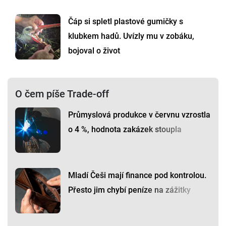
Čáp si spletl plastové gumičky s
klubkem hadů. Uvízly mu v zobáku,
bojoval o život
O čem píše Trade-off
Průmyslová produkce v červnu vzrostla
o 4 %, hodnota zakázek stoupla
Mladí Češi mají finance pod kontrolou.
Přesto jim chybí peníze na zážitky