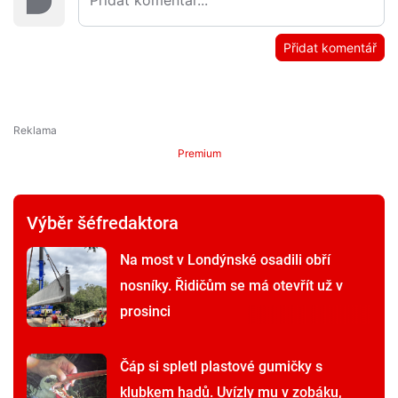
Přidat komentář
Premium
Výběr šéfredaktora
Na most v Londýnské osadili obří
nosníky. Řidičům se má otevřít už v
prosinci
Čáp si spletl plastové gumičky s
klubkem hadů. Uvízly mu v zobáku,