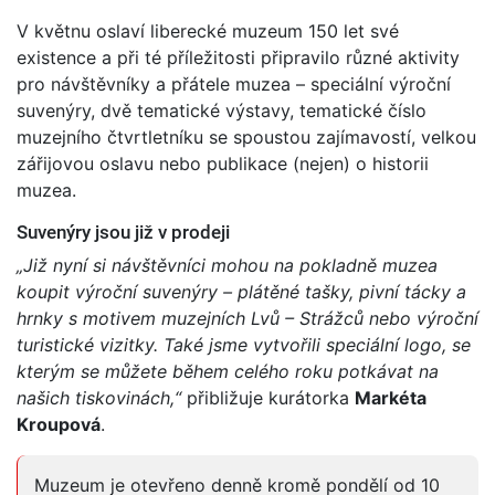
V květnu oslaví liberecké muzeum 150 let své
existence a při té příležitosti připravilo různé aktivity
pro návštěvníky a přátele muzea – speciální výroční
suvenýry, dvě tematické výstavy, tematické číslo
muzejního čtvrtletníku se spoustou zajímavostí, velkou
zářijovou oslavu nebo publikace (nejen) o historii
muzea.
Suvenýry jsou již v prodeji
„Již nyní si návštěvníci mohou na pokladně muzea
koupit výroční suvenýry – plátěné tašky, pivní tácky a
hrnky s motivem muzejních Lvů – Strážců nebo výroční
turistické vizitky. Také jsme vytvořili speciální logo, se
kterým se můžete během celého roku potkávat na
našich tiskovinách,“
přibližuje kurátorka
Markéta
Kroupová
.
Muzeum je otevřeno denně kromě pondělí od 10