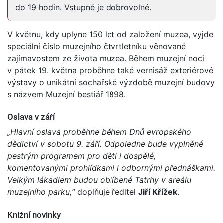
do 19 hodin. Vstupné je dobrovolné.
V květnu, kdy uplyne 150 let od založení muzea, vyjde
speciální číslo muzejního čtvrtletníku věnované
zajímavostem ze života muzea. Během muzejní noci
v pátek 19. května proběhne také vernisáž exteriérové
výstavy o unikátní sochařské výzdobě muzejní budovy
s názvem Muzejní bestiář 1898.
Oslava v září
„Hlavní oslava proběhne během Dnů evropského
dědictví v sobotu 9. září. Odpoledne bude vyplněné
pestrým programem pro děti i dospělé,
komentovanými prohlídkami i odbornými přednáškami.
Velkým lákadlem budou oblíbené Tatrhy v areálu
muzejního parku,“
doplňuje ředitel
Jiří Křížek
.
Knižní novinky