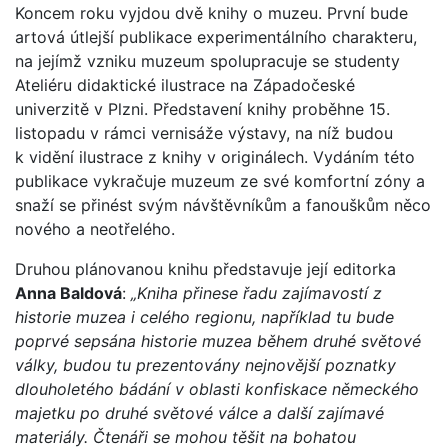
Koncem roku vyjdou dvě knihy o muzeu. První bude
artová útlejší publikace experimentálního charakteru,
na jejímž vzniku muzeum spolupracuje se studenty
Ateliéru didaktické ilustrace na Západočeské
univerzitě v Plzni. Představení knihy proběhne 15.
listopadu v rámci vernisáže výstavy, na níž budou
k vidění ilustrace z knihy v originálech. Vydáním této
publikace vykračuje muzeum ze své komfortní zóny a
snaží se přinést svým návštěvníkům a fanouškům něco
nového a neotřelého.
Druhou plánovanou knihu představuje její editorka
Anna Baldová
:
„Kniha přinese řadu zajímavostí z
historie muzea i celého regionu, například tu bude
poprvé sepsána historie muzea během druhé světové
války, budou tu prezentovány nejnovější poznatky
dlouholetého bádání v oblasti konfiskace německého
majetku po druhé světové válce a další zajímavé
materiály. Čtenáři se mohou těšit na bohatou