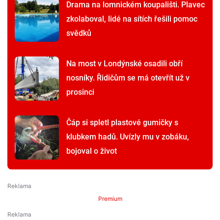
Drama na lomnickém koupališti. Plavec
zkolaboval, lidé na sítích řešili pomoc
svědků
Na most v Londýnské osadili obří
nosníky. Řidičům se má otevřít už v
prosinci
Čáp si spletl plastové gumičky s
klubkem hadů. Uvízly mu v zobáku,
bojoval o život
Premium