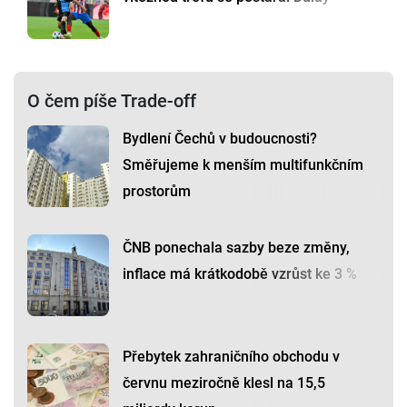
O čem píše Trade-off
Bydlení Čechů v budoucnosti?
Směřujeme k menším multifunkčním
prostorům
ČNB ponechala sazby beze změny,
inflace má krátkodobě vzrůst ke 3 %
Přebytek zahraničního obchodu v
červnu meziročně klesl na 15,5