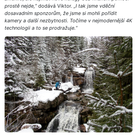
prostě nejde,“
dodává Viktor.
„I tak jsme vděční
dosavadním sponzorům, že jsme si mohli pořídit
kamery a další nezbytnosti. Točíme v nejmodernější 4K
technologii a to se prodražuje.“