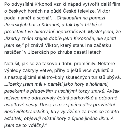
Po odvysílání Krkonoš vznikl nápad vytvořit další film
o českých horách na půdě České televize. Viktor
podal námět a scénář.
„Chalupařím na pomezí
Jizerských hor a Krkonoš, a tak bylo těžké si
představit ve filmování nepokračovat. Myslel jsem, že
Jizerky znám stejně dobře jako Krkonoše, ale spletl
jsem se,“
přiznává Viktor, který stanul na začátku
natáčení v Jizerkách po zhruba deseti letech.
Netušil, jak se za takovou dobu proměnily. Některé
výhledy zakryly větve, přibylo ještě více cyklistů a
s nastupujícími elektro-koly skutečných turistů ubývá.
„Jizerky jsem měl v paměti jako hory s holinami,
pasekami a především s uschlými torzy smrků. Avšak
nejvíce mne odrazovaly četná parkoviště a odporné
asfaltové cesty. Dnes, a to zejména díky provádění
René Bělohradského, kdy vyrážíme za hranice těchto
asfaltek, objevuji místní hory z úplně jiného úhlu. A
jsem za to vděčný.“