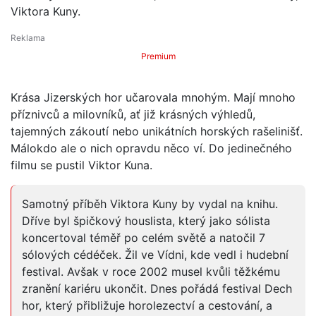
Viktora Kuny.
Premium
Krása Jizerských hor učarovala mnohým. Mají mnoho
příznivců a milovníků, ať již krásných výhledů,
tajemných zákoutí nebo unikátních horských rašelinišť.
Málokdo ale o nich opravdu něco ví. Do jedinečného
filmu se pustil Viktor Kuna.
Samotný příběh Viktora Kuny by vydal na knihu.
Dříve byl špičkový houslista, který jako sólista
koncertoval téměř po celém světě a natočil 7
sólových cédéček. Žil ve Vídni, kde vedl i hudební
festival. Avšak v roce 2002 musel kvůli těžkému
zranění kariéru ukončit. Dnes pořádá festival Dech
hor, který přibližuje horolezectví a cestování, a