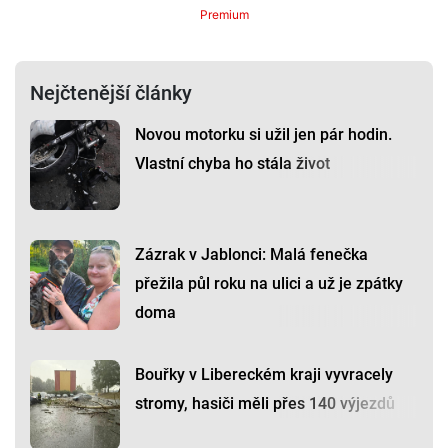
Premium
Nejčtenější články
Novou motorku si užil jen pár hodin.
Vlastní chyba ho stála život
Zázrak v Jablonci: Malá fenečka
přežila půl roku na ulici a už je zpátky
doma
Bouřky v Libereckém kraji vyvracely
stromy, hasiči měli přes 140 výjezdů