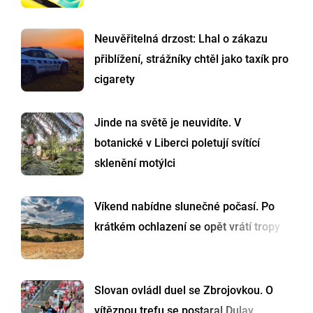
Neuvěřitelná drzost: Lhal o zákazu
přiblížení, strážníky chtěl jako taxík pro
cigarety
Jinde na světě je neuvidíte. V
botanické v Liberci poletují svítící
sklenění motýlci
Víkend nabídne slunečné počasí. Po
krátkém ochlazení se opět vrátí tropy
Slovan ovládl duel se Zbrojovkou. O
vítěznou trefu se postaral Dulay