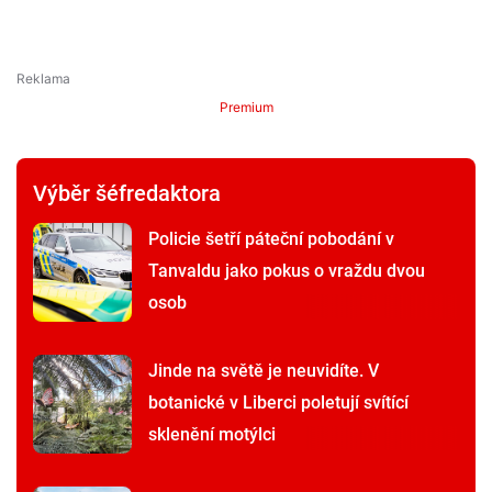
Premium
Výběr šéfredaktora
Policie šetří páteční pobodání v
Tanvaldu jako pokus o vraždu dvou
osob
Jinde na světě je neuvidíte. V
botanické v Liberci poletují svítící
sklenění motýlci