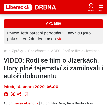
Aktuálně
Policie šetří páteční pobodání v Tanvaldu jako
pokus o vraždu dvou osob
více...
Zprávy
Společnost
VIDEO: Rodí se film o Jizerkách. Hor
VIDEO: Rodí se film o Jizerkách.
Hory plné tajemství si zamilovali i
autoři dokumentu
Pátek, 14. února 2020, 06:00
Autoři
Denisa Albaniová
| Foto
Viktor Kuna, René Bělohradský