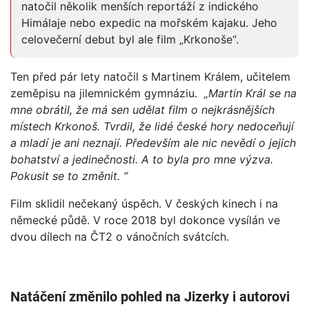
natočil několik menších reportáží z indického
Himálaje nebo expedic na mořském kajaku. Jeho
celovečerní debut byl ale film „Krkonoše“.
Ten před pár lety natočil s Martinem Králem, učitelem
zeměpisu na jilemnickém gymnáziu.
„Martin Král se na
mne obrátil, že má sen udělat film o nejkrásnějších
místech Krkonoš. Tvrdil, že lidé české hory nedoceňují
a mladí je ani neznají. Především ale nic nevědí o jejich
bohatství a jedinečnosti. A to byla pro mne výzva.
Pokusit se to změnit. “
Film sklidil nečekaný úspěch. V českých kinech i na
německé půdě. V roce 2018 byl dokonce vysílán ve
dvou dílech na ČT2 o vánočních svátcích.
Natáčení změnilo pohled na Jizerky i autorovi