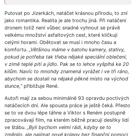
Putovat po Jizerkách, natáčet krásnou přírodu, to zní
jako romantika. Realita je ale trochu jiná. Při natáčení
dronem totiž není vůbec snadné vyhnout se právě
velkému množství asfaltových cest, které kličkují
celými horami. Obětovat se musí i mnoho času a
komfortu.
„Většinou máme v batohu kamery, stativy,
pokud je potřeba tak třeba nějaké speciální oblečení,
v zimě teplé pití a jídlo. Pak se to lehce vyšplhá ke 20
kilům. Navíc to mnohdy znamená vyrážet i ve tři ráno,
abychom se dostali na nějaké pěkné místo na východ
slunce,“
přibližuje René.
Autoři mají za sebou minimálně 93 opravdu poctivých
natáčecích dní. Ale spousta práce je ještě čeká. Přesto
se to ve dvou lépe táhne a Viktor s Reném postupně
zpracovávají film, na kterém běžně pracují desítky lidí
ve štábu.
„Byli bychom velmi rádi, kdyby se to
změnilo, ale najímat nové kolegy bez finanční pomoci