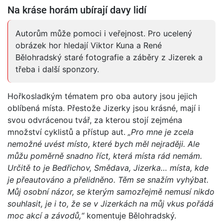
Na kráse horám ubírají davy lidí
Autorům může pomoci i veřejnost. Pro ucelený
obrázek hor hledají Viktor Kuna a René
Bělohradský staré fotografie a záběry z Jizerek a
třeba i další sponzory.
Hořkosladkým tématem pro oba autory jsou jejich
oblíbená místa. Přestože Jizerky jsou krásné, mají i
svou odvrácenou tvář, za kterou stojí zejména
množství cyklistů a přístup aut.
„Pro mne je zcela
nemožné uvést místo, které bych měl nejraději. Ale
můžu poměrně snadno říct, která místa rád nemám.
Určitě to je Bedřichov, Smědava, Jizerka… místa, kde
je přeautováno a přelidněno. Těm se snažím vyhýbat.
Můj osobní názor, se kterým samozřejmě nemusí nikdo
souhlasit, je i to, že se v Jizerkách na můj vkus pořádá
moc akcí a závodů,“
komentuje Bělohradský.