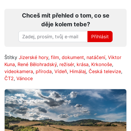
Chceš mít přehled o tom, co se
děje kolem tebe?
Přihlásit
Štítky
Jizerské hory
,
film
,
dokument
,
natáčení
,
Viktor
Kuna
,
René Bělohradský
,
režisér
,
krása
,
Krkonoše
,
videokamera
,
příroda
,
Vídeň
,
Himálaj
,
Česká televize
,
ČT2
,
Vánoce