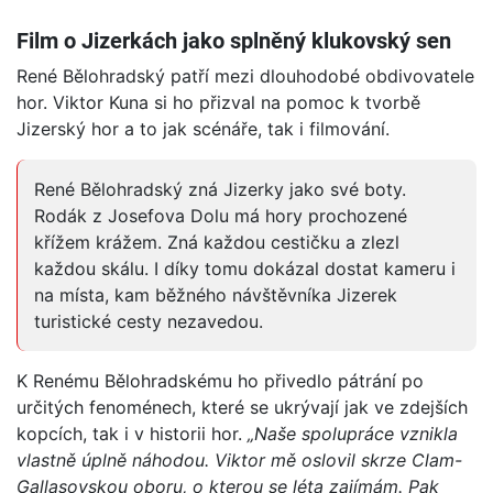
Film o Jizerkách jako splněný klukovský sen
René Bělohradský patří mezi dlouhodobé obdivovatele
hor. Viktor Kuna si ho přizval na pomoc k tvorbě
Jizerský hor a to jak scénáře, tak i filmování.
René Bělohradský zná Jizerky jako své boty.
Rodák z Josefova Dolu má hory prochozené
křížem krážem. Zná každou cestičku a zlezl
každou skálu. I díky tomu dokázal dostat kameru i
na místa, kam běžného návštěvníka Jizerek
turistické cesty nezavedou.
K Renému Bělohradskému ho přivedlo pátrání po
určitých fenoménech, které se ukrývají jak ve zdejších
kopcích, tak i v historii hor.
„Naše spolupráce vznikla
vlastně úplně náhodou. Viktor mě oslovil skrze Clam-
Gallasovskou oboru, o kterou se léta zajímám. Pak