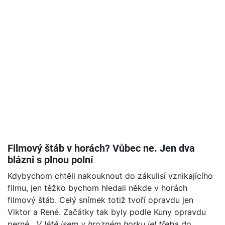
Filmový štáb v horách? Vůbec ne. Jen dva
blázni s plnou polní
Kdybychom chtěli nakouknout do zákulisí vznikajícího
filmu, jen těžko bychom hledali někde v horách
filmový štáb. Celý snímek totiž tvoří opravdu jen
Viktor a René. Začátky tak byly podle Kuny opravdu
perné.
„V létě jsem v hrozném horku jel třeba do