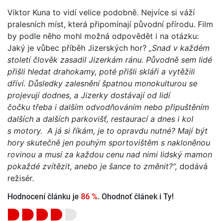
Viktor Kuna to vidí velice podobně. Nejvíce si váží
pralesních míst, která připomínají původní přírodu. Film
by podle něho mohl možná odpovědět i na otázku:
Jaký je vůbec příběh Jizerských hor?
„Snad v každém
století člověk zasadil Jizerkám ránu. Původně sem lidé
přišli hledat drahokamy, poté přišli skláři a vytěžili
dříví. Důsledky zalesnění špatnou monokulturou se
projevují dodnes, a Jizerky dostávají od lidí
čočku třeba i dalším odvodňováním nebo připuštěním
dalších a dalších parkovišť, restaurací a dnes i kol
s motory. A já si říkám, je to opravdu nutné? Mají být
hory skutečně jen pouhým sportovištěm s nakloněnou
rovinou a musí za každou cenu nad nimi lidský mamon
pokaždé zvítězit, anebo je šance to změnit?“,
dodává
režisér.
Hodnocení článku je
86 %
. Ohodnoť článek i Ty!