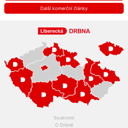
Další komerční články
Soukromí
O Drbně