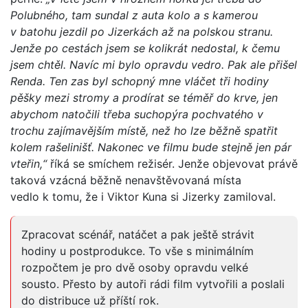
Polubného, tam sundal z auta kolo a s kamerou
v batohu jezdil po Jizerkách až na polskou stranu.
Jenže po cestách jsem se kolikrát nedostal, k čemu
jsem chtěl. Navíc mi bylo opravdu vedro. Pak ale přišel
Renda. Ten zas byl schopný mne vláčet tři hodiny
pěšky mezi stromy a prodírat se téměř do krve, jen
abychom natočili třeba suchopýra pochvatého v
trochu zajímavějším místě, než ho lze běžně spatřit
kolem rašelinišť. Nakonec ve filmu bude stejně jen pár
vteřin,“
říká se smíchem režisér. Jenže objevovat právě
taková vzácná běžně nenavštěvovaná místa
vedlo k tomu, že i Viktor Kuna si Jizerky zamiloval.
Zpracovat scénář, natáčet a pak ještě strávit
hodiny u postprodukce. To vše s minimálním
rozpočtem je pro dvě osoby opravdu velké
sousto. Přesto by autoři rádi film vytvořili a poslali
do distribuce už příští rok.